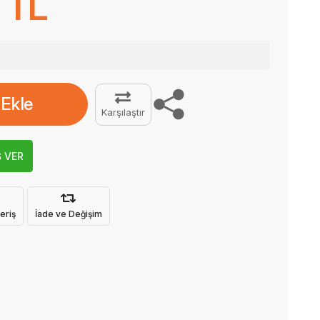
 TL
 Ekle
Karşılaştır
Ş VER
eriş
İade ve Değişim