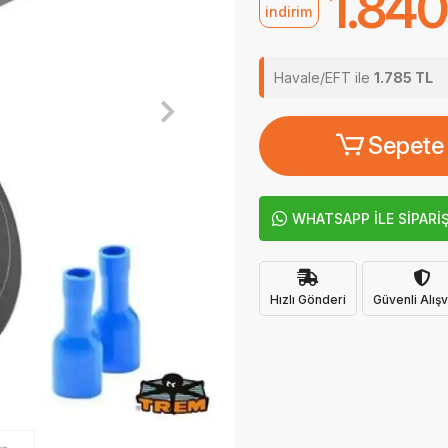
1.840
indirim
Havale/EFT ile
1.785 TL
Sepete
WHATSAPP İLE SİPARİ
Hızlı Gönderi
Güvenli Alışv