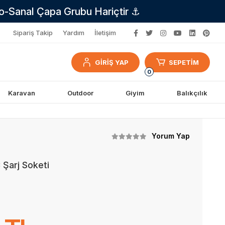
no-Sanal Çapa Grubu Hariçtir ⚓
Sipariş Takip
Yardım
İletişim
GİRİŞ YAP
SEPETİM
0
Karavan
Outdoor
Giyim
Balıkçılık
Yorum Yap
Şarj Soketi