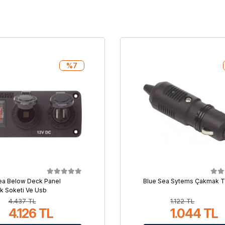
%7
ea Below Deck Panel
Blue Sea Sytems Çakmak Ti
 Soketi Ve Usb
4.437 TL
1.122 TL
4.126 TL
1.044 TL