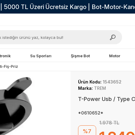
i | 5000 TL Üzeri Ücretsiz Kargo | Bot-Motor-Ka
tronik
Su Sporları
Şişme Bot
Motor
i-Fiş-Priz
Ürün Kodu:
1543652
Marka:
TREM
T-Power Usb / Type C 
*0610652*
1.978 TL
%7