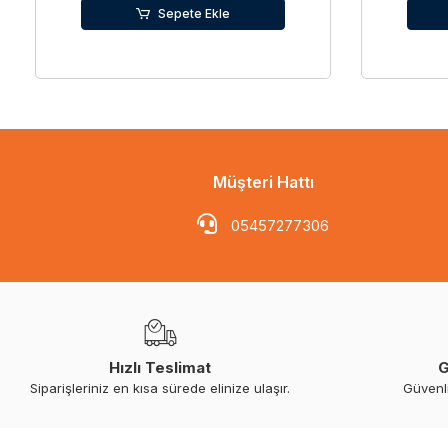
Sepete Ekle
Müşteri Hattı
05457277306
Hızlı Teslimat
G
Siparişleriniz en kısa sürede elinize ulaşır.
Güvenl