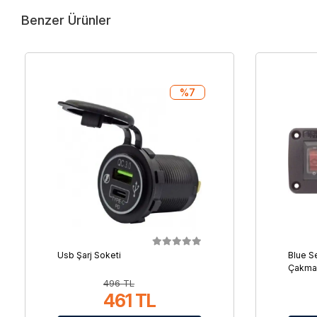
Benzer Ürünler
%7
Usb Şarj Soketi
Blue S
Çakmak
496 TL
461 TL