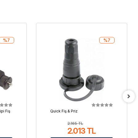
%7
%7
pi Fiş
Quick Fiş & Priz
2.165 TL
2.013 TL