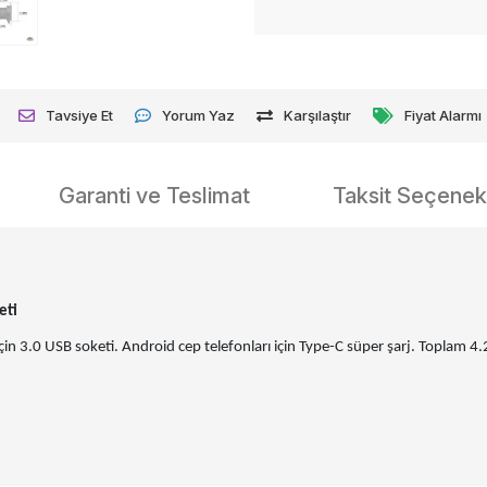
Tavsiye Et
Yorum Yaz
Karşılaştır
Fiyat Alarmı
Garanti ve Teslimat
Taksit Seçenekl
eti
için 3.0 USB soketi. Android cep telefonları için Type-C süper şarj. Toplam 4.2