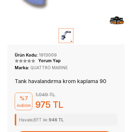
Ürün Kodu:
1913009
Yorum Yap
Marka:
QUATTRO MARINE
Tank havalandırma krom kaplama 90
1.049 TL
%7
975 TL
indirim
Havale/EFT ile
946 TL