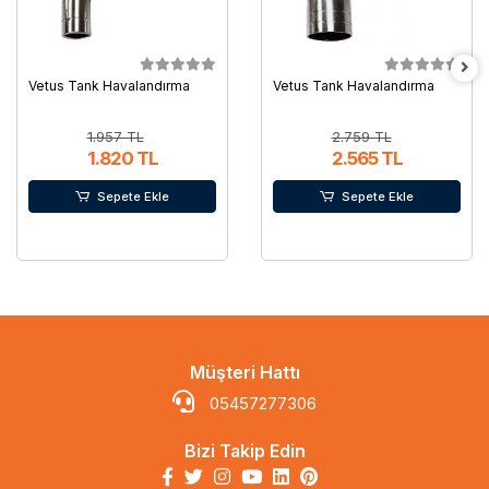
Vetus Tank Havalandırma
Vetus Tank Havalandırma
1.957 TL
2.759 TL
1.820 TL
2.565 TL
Sepete Ekle
Sepete Ekle
Müşteri Hattı
05457277306
Bizi Takip Edin