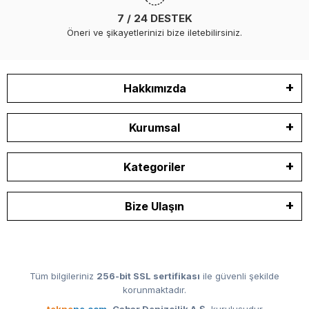
7 / 24 DESTEK
Öneri ve şikayetlerinizi bize iletebilirsiniz.
Hakkımızda
Kurumsal
Kategoriler
Bize Ulaşın
Tüm bilgileriniz
256-bit SSL sertifikası
ile güvenli şekilde
korunmaktadır.
tekne
ne.com
,
Cabar Denizcilik A.Ş.
kuruluşudur.