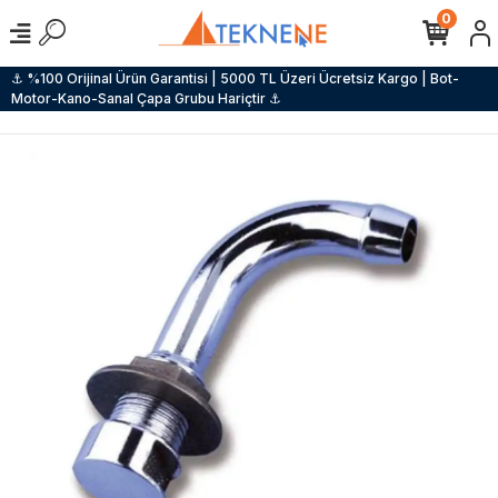
0
⚓ %100 Orijinal Ürün Garantisi | 5000 TL Üzeri Ücretsiz Kargo | Bot-
Motor-Kano-Sanal Çapa Grubu Hariçtir ⚓