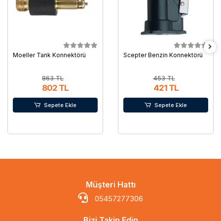
Moeller Tank Konnektörü
Scepter Benzin Konnektörü
863 TL
453 TL
802 TL
421 TL
Sepete Ekle
Sepete Ekle
Müşteri Hattı
05457277306
Bizi Takip Edin