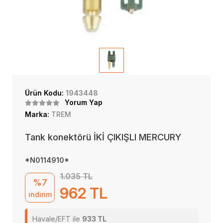
Ürün Kodu:
1943448
Yorum Yap
Marka:
TREM
Tank konektörü İKİ ÇIKIŞLI MERCURY
*N0114910*
1.035 TL
%7
962 TL
indirim
Havale/EFT ile
933 TL