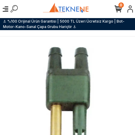
0
⚓ %100 Orijinal Ürün Garantisi | 5000 TL Üzeri Ücretsiz Kargo | Bot-
Motor-Kano-Sanal Çapa Grubu Hariçtir ⚓