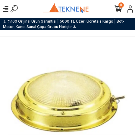
0
⚓ %100 Orijinal Ürün Garantisi | 5000 TL Üzeri Ücretsiz Kargo | Bot-
Motor-Kano-Sanal Çapa Grubu Hariçtir ⚓