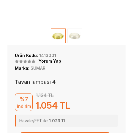
Ürün Kodu:
1413001
Yorum Yap
Marka:
SUMAR
Tavan lambası 4
1.134 TL
%7
1.054 TL
indirim
Havale/EFT ile
1.023 TL