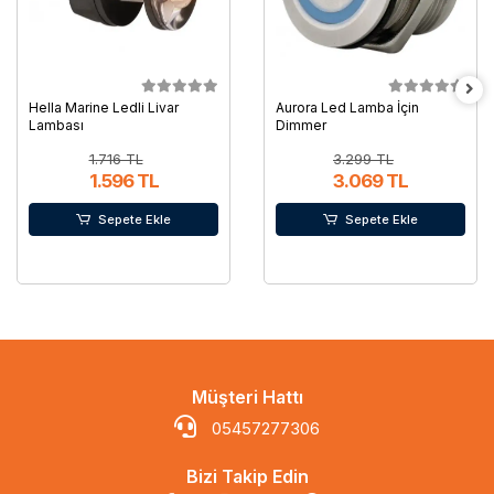
Hella Marine Ledli Livar
Aurora Led Lamba İçin
Lambası
Dimmer
1.716 TL
3.299 TL
1.596 TL
3.069 TL
Sepete Ekle
Sepete Ekle
Müşteri Hattı
05457277306
Bizi Takip Edin