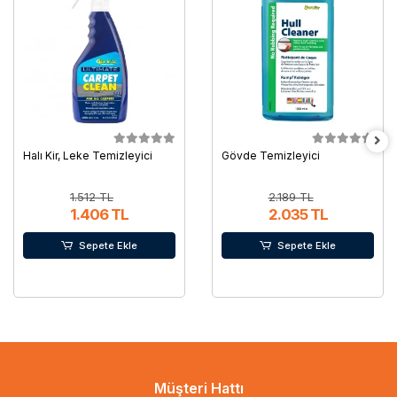
Halı Kir, Leke Temizleyici
Gövde Temizleyici
1.512 TL
2.189 TL
1.406 TL
2.035 TL
Sepete Ekle
Sepete Ekle
Müşteri Hattı