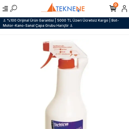
0
⚓ %100 Orijinal Ürün Garantisi | 5000 TL Üzeri Ücretsiz Kargo | Bot-
Motor-Kano-Sanal Çapa Grubu Hariçtir ⚓