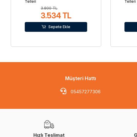
Telleri
Telleri
3.800 TL
3.534 TL
Sepete Ekle
Müşteri Hattı
05457277306
Hızlı Teslimat
G