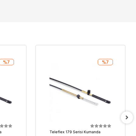
%7
%7
a
Teleflex 179 Serisi Kumanda