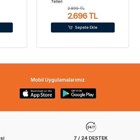
Telleri
2.899 TL
2.696 TL
Sepete Ekle
Mobil Uygulamalarımız
si
7 / 24 DESTEK