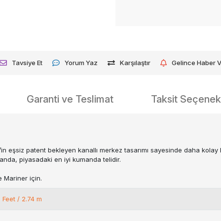
Tavsiye Et
Yorum Yaz
Karşılaştır
Gelince Haber 
Garanti ve Teslimat
Taksit Seçenekl
n eşsiz patent bekleyen kanallı merkez tasarımı sayesinde daha kolay h
landa, piyasadaki en iyi kumanda telidir.
 Mariner için.
 Feet / 2.74 m