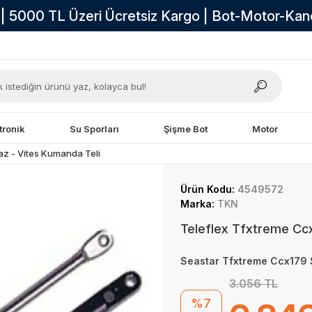
i | 5000 TL Üzeri Ücretsiz Kargo | Bot-Motor-Ka
tronik
Su Sporları
Şişme Bot
Motor
az - Vites Kumanda Teli
Ürün Kodu:
4549572
Marka:
TKN
Teleflex Tfxtreme Ccx
Seastar Tfxtreme Ccx179 S
3.056 TL
%7