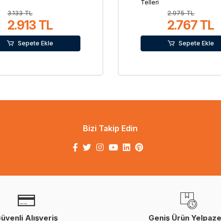
Telleri
3.133 TL
2.975 TL
2.913 TL
2.767 TL
Sepete Ekle
Sepete Ekle
Bizi Takip Edin
üvenli Alışveriş
Geniş Ürün Yelpaze