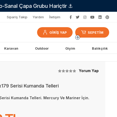
no-Sanal Çapa Grubu Hariçtir ⚓
Sipariş Takip
Yardım
İletişim
GİRİŞ YAP
SEPETİM
0
Karavan
Outdoor
Giyim
Balıkçılık
Yorum Yap
179 Serisi Kumanda Telleri
erisi Kumanda Telleri. Mercury Ve Mariner İçin.