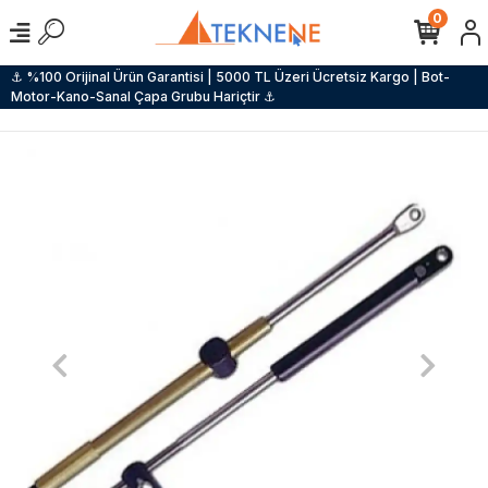
0
⚓ %100 Orijinal Ürün Garantisi | 5000 TL Üzeri Ücretsiz Kargo | Bot-
Motor-Kano-Sanal Çapa Grubu Hariçtir ⚓