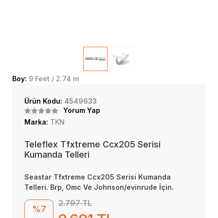
Boy:
9 Feet / 2.74 m
Ürün Kodu:
4549633
Yorum Yap
Marka:
TKN
Teleflex Tfxtreme Ccx205 Serisi
Kumanda Telleri
Seastar Tfxtreme Ccx205 Serisi Kumanda
Telleri. Brp, Omc Ve Johnson/evinrude İçin.
2.797 TL
%7