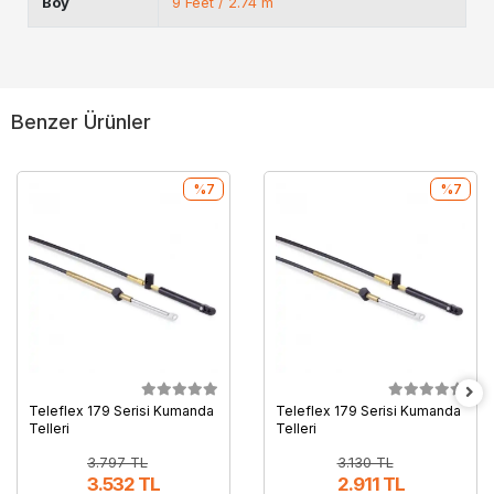
Boy
9 Feet / 2.74 m
Benzer Ürünler
%7
%7
Teleflex 179 Serisi Kumanda
Teleflex 179 Serisi Kumanda
Telleri
Telleri
3.797 TL
3.130 TL
3.532 TL
2.911 TL