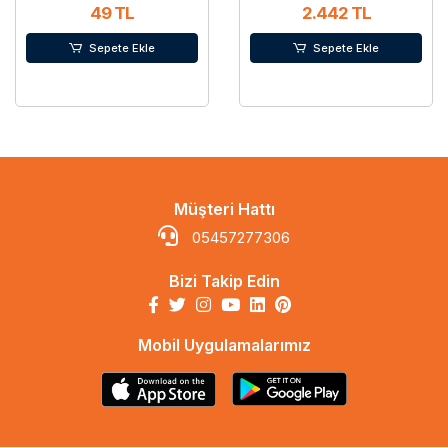
49 TL
2.442 TL
Sepete Ekle
Sepete Ekle
Müşteri Hattı
05457277306
Bizi Takip Edin
Mobil Uygulamalarımız