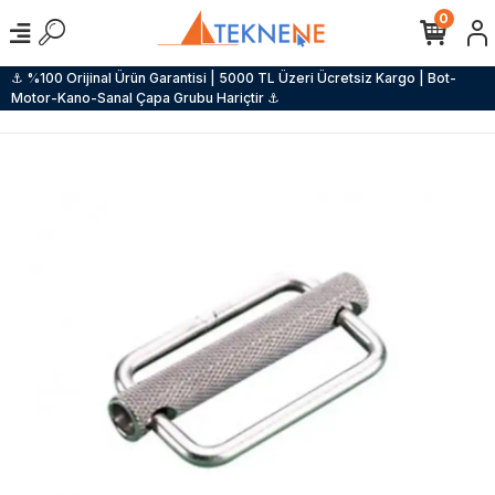
0
⚓ %100 Orijinal Ürün Garantisi | 5000 TL Üzeri Ücretsiz Kargo | Bot-
Motor-Kano-Sanal Çapa Grubu Hariçtir ⚓