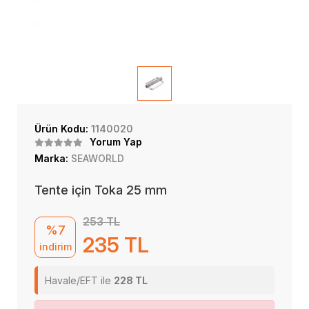
Ürün Kodu:
1140020
Yorum Yap
Marka:
SEAWORLD
Tente için Toka 25 mm
253 TL
%7
235 TL
indirim
Havale/EFT ile
228 TL