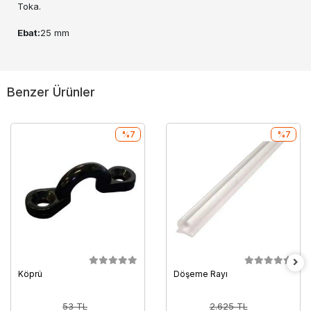
Toka.
Ebat:
25 mm
Benzer Ürünler
%7
%7
Köprü
Döşeme Rayı
53 TL
2.625 TL