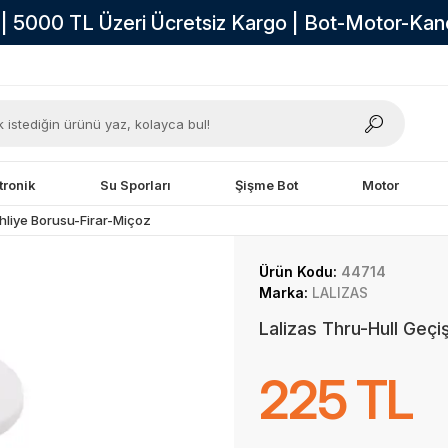
i | 5000 TL Üzeri Ücretsiz Kargo | Bot-Motor-Ka
tronik
Su Sporları
Şişme Bot
Motor
hliye Borusu-Firar-Miçoz
Ürün Kodu:
44714
Marka:
LALIZAS
Lalizas Thru-Hull Geç
225 TL