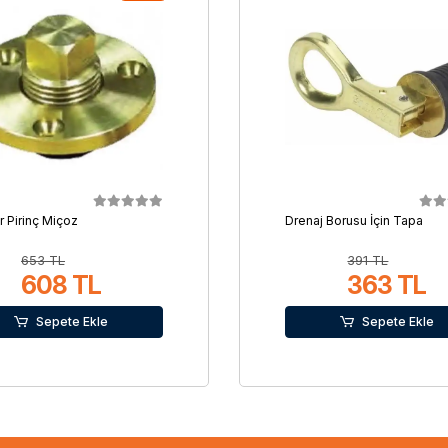
r Pirinç Miçoz
Drenaj Borusu İçin Tapa
653 TL
391 TL
608 TL
363 TL
Sepete Ekle
Sepete Ekle