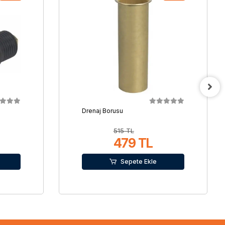
Drenaj Borusu
515 TL
479 TL
Sepete Ekle