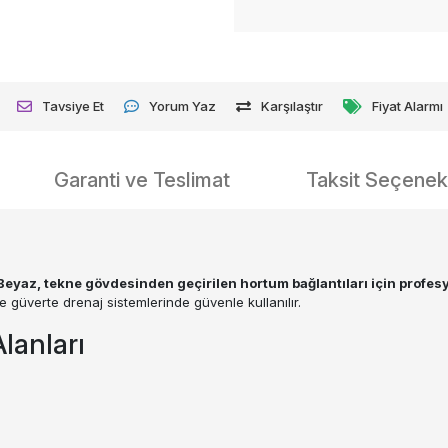
Tavsiye Et
Yorum Yaz
Karşılaştır
Fiyat Alarmı
Garanti ve Teslimat
Taksit Seçenekl
Beyaz, tekne gövdesinden geçirilen hortum bağlantıları için profe
e güverte drenaj sistemlerinde güvenle kullanılır.
lanları