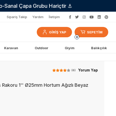
no-Sanal Çapa Grubu Hariçtir ⚓
Sipariş Takip
Yardım
İletişim
GİRİŞ YAP
SEPETİM
0
Karavan
Outdoor
Giyim
Balıkçılık
Yorum Yap
(6)
iş Rakoru 1'' Ø25mm Hortum Ağızlı Beyaz