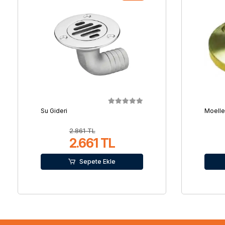
Su Gideri
Moelle
2.861 TL
2.661 TL
Sepete Ekle