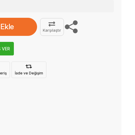
 Ekle
Karşılaştır
Ş VER
eriş
İade ve Değişim