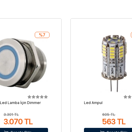
%7
 Led Lamba İçin Dimmer
Led Ampul
3.301 TL
605 TL
3.070 TL
563 TL