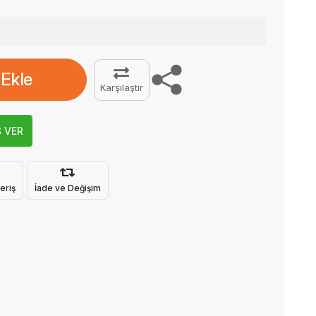
 Ekle
Karşılaştır
Ş VER
eriş
İade ve Değişim