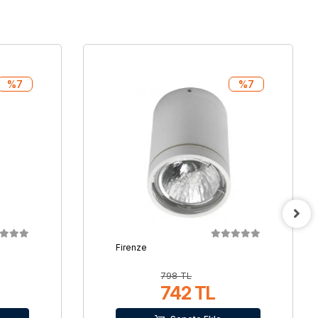
%7
%7
Firenze
798 TL
742 TL