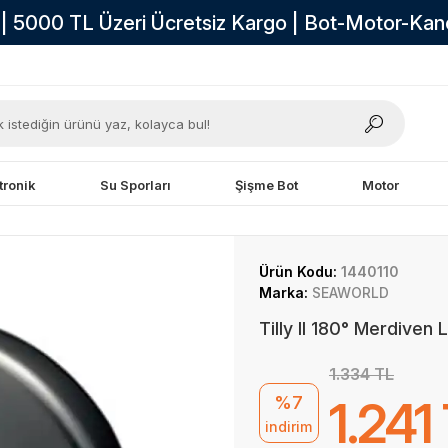
i | 5000 TL Üzeri Ücretsiz Kargo | Bot-Motor-Ka
tronik
Su Sporları
Şişme Bot
Motor
Ürün Kodu:
1440110
Marka:
SEAWORLD
Tilly II 180° Merdiven
1.334 TL
%7
1.241
indirim