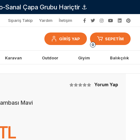
no-Sanal Çapa Grubu Hariçtir ⚓
Sipariş Takip
Yardım
İletişim
GİRİŞ YAP
SEPETİM
0
Karavan
Outdoor
Giyim
Balıkçılık
Yorum Yap
 Lambası Mavi
 TL