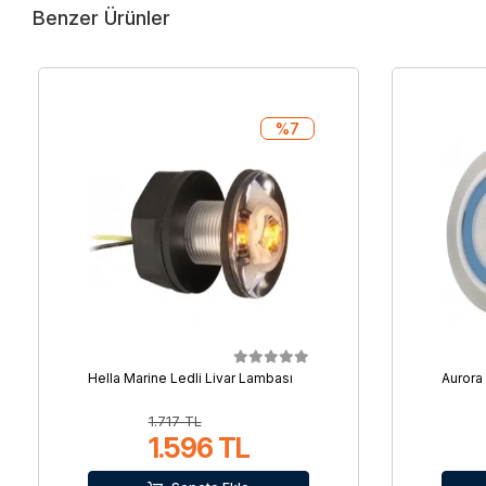
Benzer Ürünler
%7
Hella Marine Ledli Livar Lambası
Aurora
1.717 TL
1.596 TL