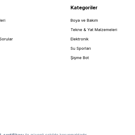
Kategoriler
leri
Boya ve Bakım
Tekne & Yat Malzemeleri
Sorular
Elektronik
Su Sporları
Şişme Bot
L sertifikası
ile güvenli şekilde korunmaktadır.