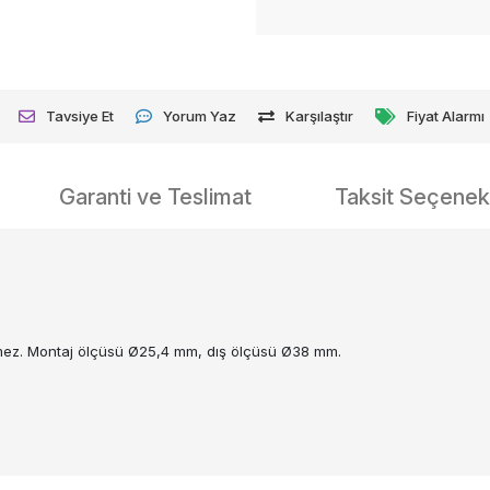
Tavsiye Et
Yorum Yaz
Karşılaştır
Fiyat Alarmı
Garanti ve Teslimat
Taksit Seçenekl
çirmez. Montaj ölçüsü Ø25,4 mm, dış ölçüsü Ø38 mm.