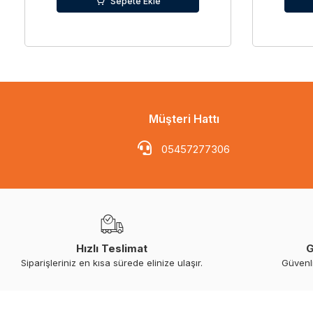
Sepete Ekle
Müşteri Hattı
05457277306
Hızlı Teslimat
G
Siparişleriniz en kısa sürede elinize ulaşır.
Güvenl