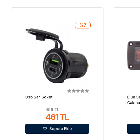
%7
Usb Şarj Soketi
Blue S
Çakmak
496 TL
461 TL
Sepete Ekle