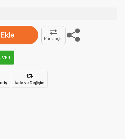
 Ekle
Karşılaştır
Ş VER
eriş
İade ve Değişim