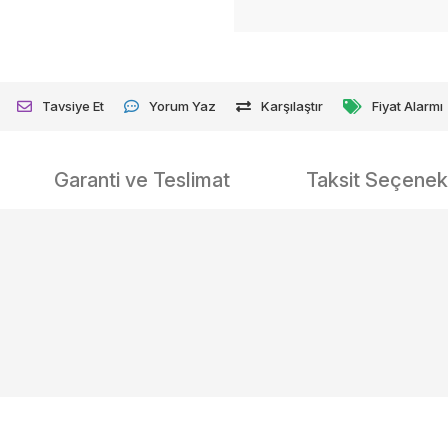
Tavsiye Et
Yorum Yaz
Karşılaştır
Fiyat Alarmı
Garanti ve Teslimat
Taksit Seçenekl