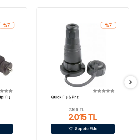
%7
%7
pi Fiş
Quick Fiş & Priz
2.166 TL
2.015 TL
Sepete Ekle