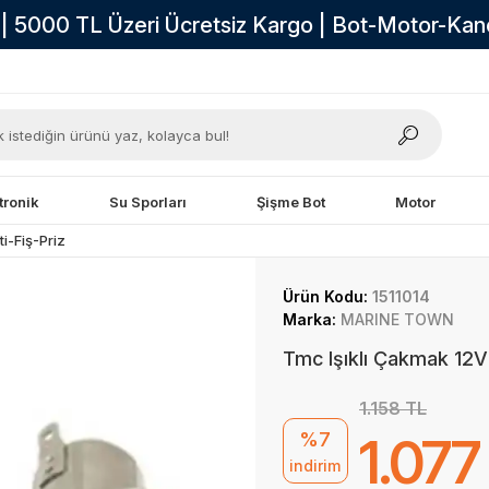
i | 5000 TL Üzeri Ücretsiz Kargo | Bot-Motor-Ka
tronik
Su Sporları
Şişme Bot
Motor
i-Fiş-Priz
Ürün Kodu:
1511014
Marka:
MARINE TOWN
Tmc Işıklı Çakmak 12V
1.158 TL
%7
1.077
indirim