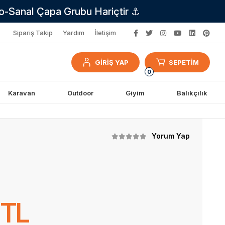
no-Sanal Çapa Grubu Hariçtir ⚓
Sipariş Takip
Yardım
İletişim
GİRİŞ YAP
SEPETİM
0
Karavan
Outdoor
Giyim
Balıkçılık
Yorum Yap
 TL