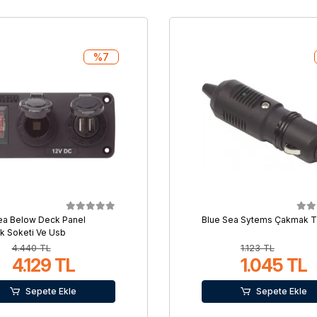
%7
ea Below Deck Panel
Blue Sea Sytems Çakmak Ti
 Soketi Ve Usb
4.440 TL
1.123 TL
4.129 TL
1.045 TL
Sepete Ekle
Sepete Ekle