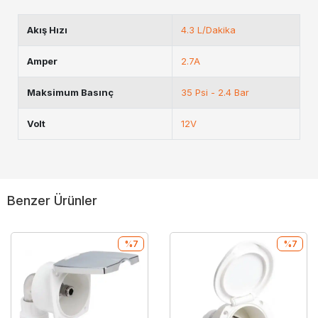
Akış Hızı
4.3 L/Dakika
Amper
2.7A
Maksimum Basınç
35 Psi - 2.4 Bar
Volt
12V
Benzer Ürünler
%7
%7