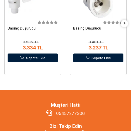
Basınç Düşürücü
Basınç Düşürücü
3.585 TL
3.481 TL
3.334 TL
3.237 TL
Sepete Ekle
Sepete Ekle
Müşteri Hattı
05457277306
Bizi Takip Edin