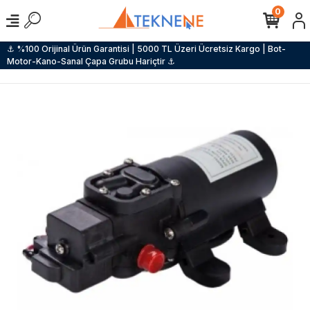
0
⚓ %100 Orijinal Ürün Garantisi | 5000 TL Üzeri Ücretsiz Kargo | Bot-
Motor-Kano-Sanal Çapa Grubu Hariçtir ⚓