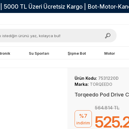
i | 5000 TL Üzeri Ücretsiz Kargo | Bot-Motor-Ka
tronik
Su Sporları
Şişme Bot
Motor
Ürün Kodu:
7531220D
Marka:
TORQEEDO
Torqeedo Pod Drive Cr
564.814 TL
%7
525.
indirim