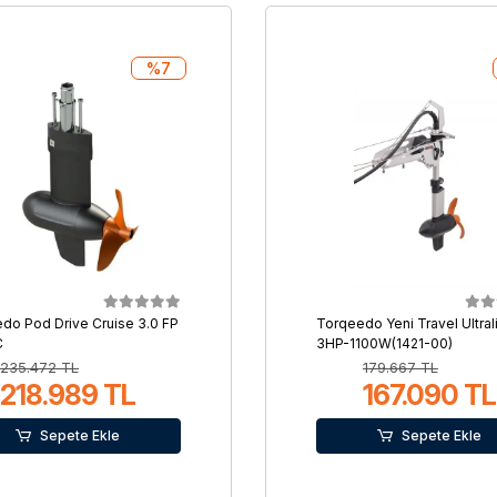
%7
do Pod Drive Cruise 3.0 FP
Torqeedo Yeni Travel Ultral
C
3HP-1100W(1421-00)
235.472 TL
179.667 TL
218.989 TL
167.090 TL
Sepete Ekle
Sepete Ekle