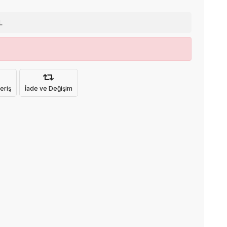
L
eriş
İade ve Değişim