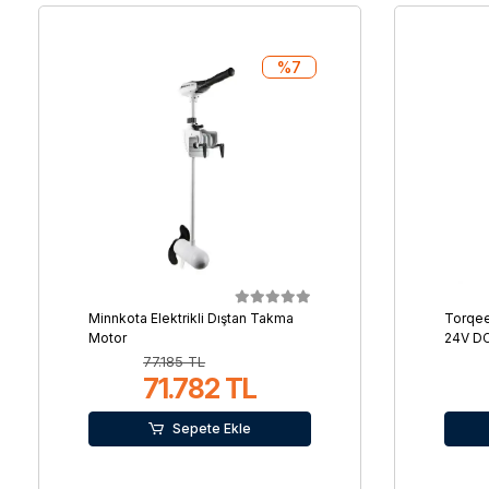
%7
Minnkota Elektrikli Dıştan Takma
Torqee
Motor
24V D
77.185 TL
71.782 TL
Sepete Ekle