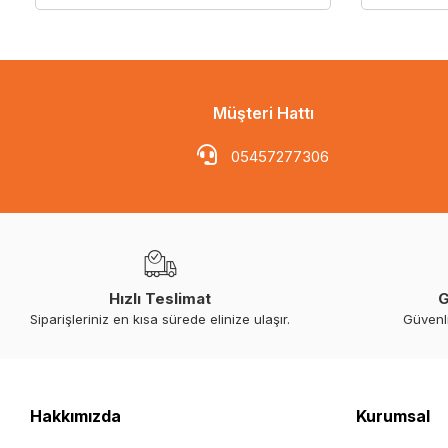
Müşteri Hattı
05457277306
Hızlı Teslimat
G
Siparişleriniz en kısa sürede elinize ulaşır.
Güvenl
Hakkımızda
Kurumsal