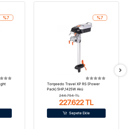
%7
%7
ight
Torqeedo Travel XP RS (Power
Pack) 5HP,1425W Akü
244.754 TL
227.622 TL
Sepete Ekle