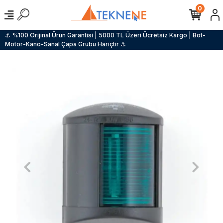
0
⚓ %100 Orijinal Ürün Garantisi | 5000 TL Üzeri Ücretsiz Kargo | Bot-
Motor-Kano-Sanal Çapa Grubu Hariçtir ⚓