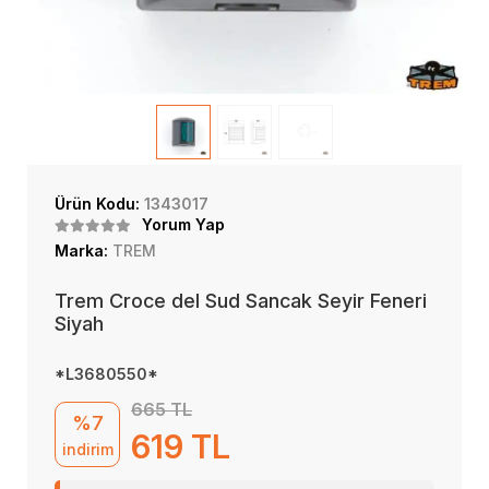
Ürün Kodu:
1343017
Yorum Yap
Marka:
TREM
Trem Croce del Sud Sancak Seyir Feneri
Siyah
*L3680550*
665 TL
%7
619 TL
indirim