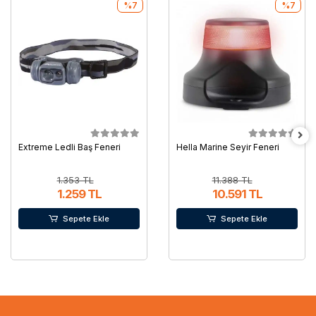
%7
%7
Extreme Ledli Baş Feneri
Hella Marine Seyir Feneri
1.353 TL
11.388 TL
1.259 TL
10.591 TL
Sepete Ekle
Sepete Ekle