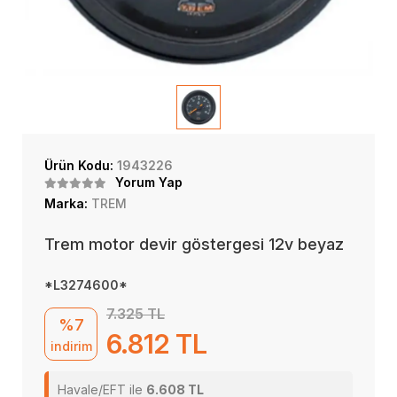
Ürün Kodu:
1943226
Yorum Yap
Marka:
TREM
Trem motor devir göstergesi 12v beyaz
*L3274600*
7.325 TL
%7
6.812 TL
indirim
Havale/EFT ile
6.608 TL