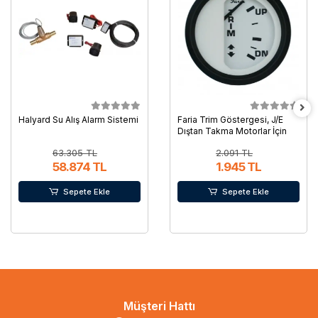
Halyard Su Alış Alarm Sistemi
Faria Trim Göstergesi, J/E
Dıştan Takma Motorlar İçin
63.305 TL
2.091 TL
58.874 TL
1.945 TL
Sepete Ekle
Sepete Ekle
Müşteri Hattı