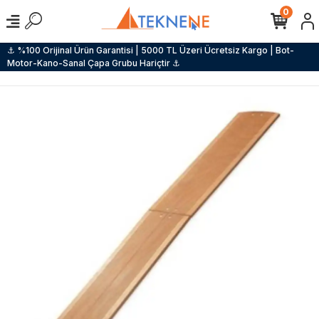
0
⚓ %100 Orijinal Ürün Garantisi | 5000 TL Üzeri Ücretsiz Kargo | Bot-
Motor-Kano-Sanal Çapa Grubu Hariçtir ⚓