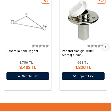
%7
%7
Pasarella Askı Üçgeni
Pasarellalar İçin Yedek
Montaj Yuvası.
3.756 TL
1.963 TL
3.493 TL
1.826 TL
Sepete Ekle
Sepete Ekle