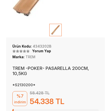
Ürün Kodu:
4343202B
Yorum Yap
Marka:
TREM
TREM -POKER- PASARELLA 200CM,
10,5KG
*S2130200*
58.428 TL
%7
54.338 TL
indirim