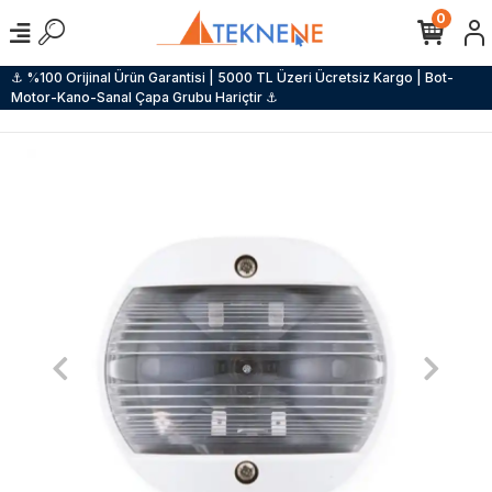
0
⚓ %100 Orijinal Ürün Garantisi | 5000 TL Üzeri Ücretsiz Kargo | Bot-
Motor-Kano-Sanal Çapa Grubu Hariçtir ⚓