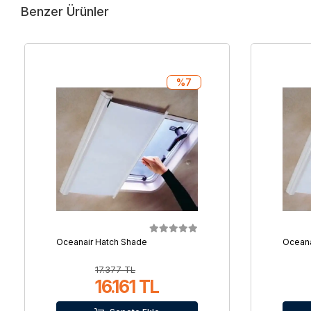
Benzer Ürünler
%7
Oceanair Hatch Shade
Oceana
17.377 TL
16.161 TL