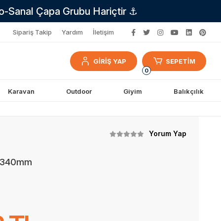
no-Sanal Çapa Grubu Hariçtir ⚓
Sipariş Takip
Yardım
İletişim
GİRİŞ YAP
SEPETİM
0
Karavan
Outdoor
Giyim
Balıkçılık
Yorum Yap
0x340mm