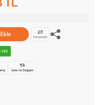
8 TL
 Ekle
Karşılaştır
Ş VER
eriş
İade ve Değişim