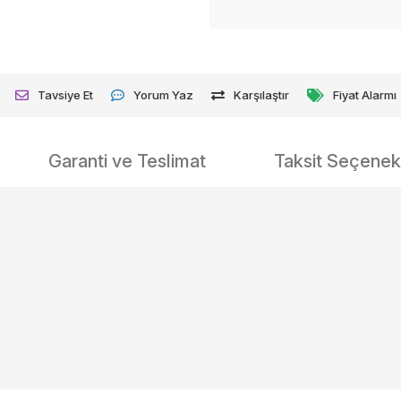
Tavsiye Et
Yorum Yaz
Karşılaştır
Fiyat Alarmı
Garanti ve Teslimat
Taksit Seçenekl