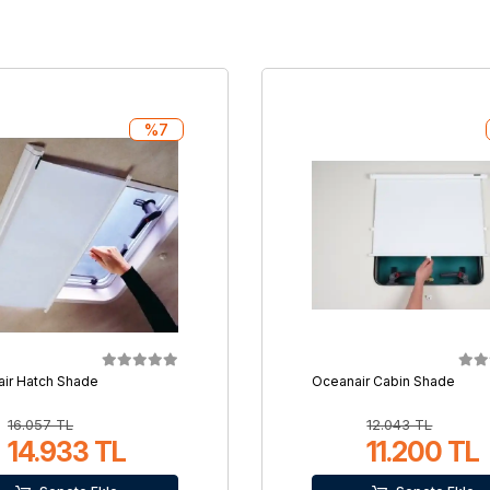
%7
ir Hatch Shade
Oceanair Cabin Shade
16.057 TL
12.043 TL
14.933 TL
11.200 TL