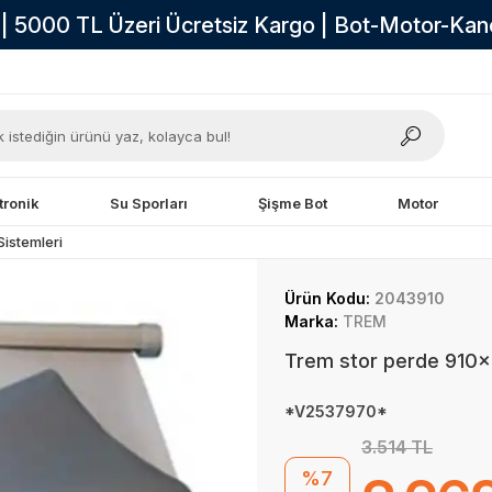
i | 5000 TL Üzeri Ücretsiz Kargo | Bot-Motor-Ka
tronik
Su Sporları
Şişme Bot
Motor
Sistemleri
Ürün Kodu:
2043910
Marka:
TREM
Trem stor perde 91
*V2537970*
3.514 TL
%7