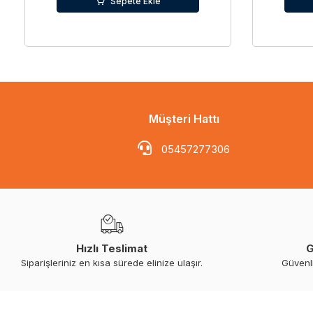
Sepete Ekle
Müşteri Hattı
05457277306
Hızlı Teslimat
G
Siparişleriniz en kısa sürede elinize ulaşır.
Güvenl