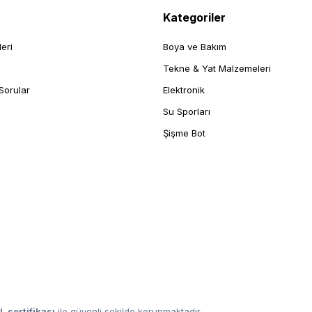
Kategoriler
leri
Boya ve Bakım
Tekne & Yat Malzemeleri
Sorular
Elektronik
Su Sporları
Şişme Bot
L sertifikası
ile güvenli şekilde korunmaktadır.