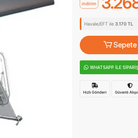
3.26
indirim
Havale/EFT ile
3.170 TL
Sepete
WHATSAPP İLE SİPARİ
Hızlı Gönderi
Güvenli Alışv