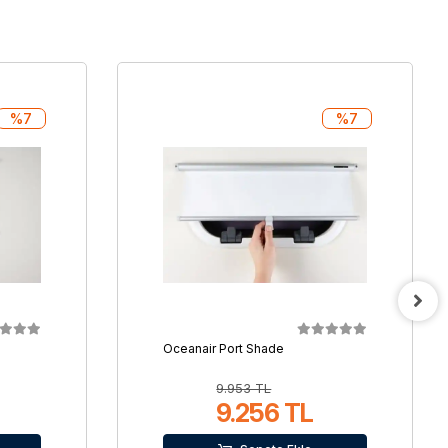
%7
%7
Oceanair Port Shade
9.953 TL
9.256 TL