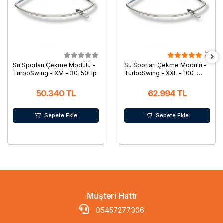
(1)
Su Sporları Çekme Modülü -
Su Sporları Çekme Modülü -
TurboSwing - XM - 30-50Hp
TurboSwing - XXL - 100-
250Hp
50.340 TL
62.994 TL
Sepete Ekle
Sepete Ekle
Müşteri Hattı
05457277306