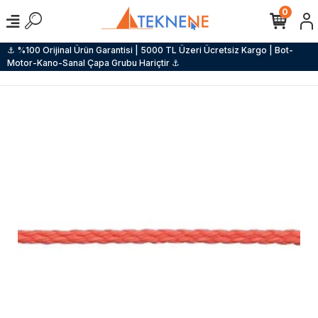
0
⚓ %100 Orijinal Ürün Garantisi | 5000 TL Üzeri Ücretsiz Kargo | Bot-
Motor-Kano-Sanal Çapa Grubu Hariçtir ⚓