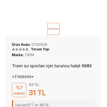
Ürün Kodu:
0743506
Yorum Yap
Marka:
TREM
Trem su sporları için turuncu halat 6MM
*T1106000*
33 TL
%7
31 TL
indirim
Havale/EFT ile
30 TL