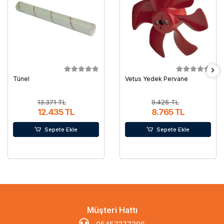
Tünel
Vetus Yedek Pervane
13.371 TL
9.425 TL
12.435 TL
8.765 TL
Sepete Ekle
Sepete Ekle
Müşteri Hattı