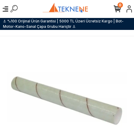
0
⚓ %100 Orijinal Ürün Garantisi | 5000 TL Üzeri Ücretsiz Kargo | Bot-
Motor-Kano-Sanal Çapa Grubu Hariçtir ⚓