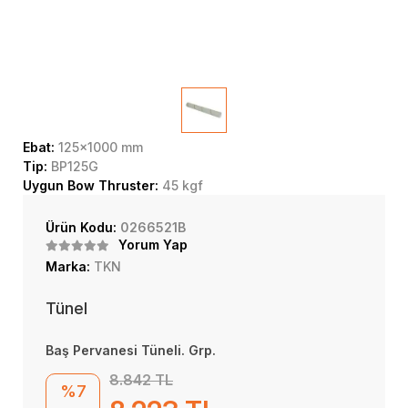
Ebat:
125x1000 mm
Tip:
BP125G
Uygun Bow Thruster:
45 kgf
Ürün Kodu:
0266521B
Yorum Yap
Marka:
TKN
Tünel
Baş Pervanesi Tüneli. Grp.
8.842 TL
%7