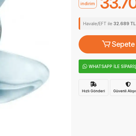
33.7
indirim
Havale/EFT ile
32.689 TL
Sepete
WHATSAPP İLE SİPARİ
Hızlı Gönderi
Güvenli Alışv