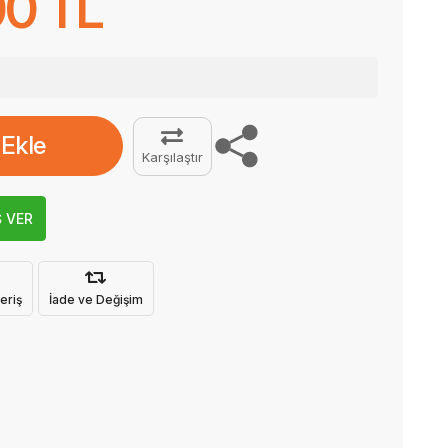
00 TL
 Ekle
Karşılaştır
Ş VER
eriş
İade ve Değişim