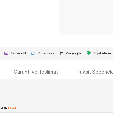
Tavsiye Et
Yorum Yaz
Karşılaştır
Fiyat Alarmı
Garanti ve Teslimat
Taksit Seçenekl
rsiniz:
Tıklayın!