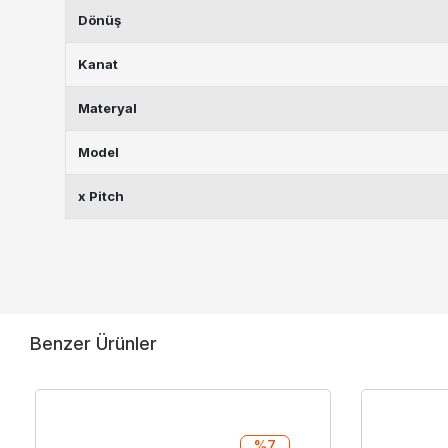
Dönüş
Kanat
Materyal
Model
x Pitch
Benzer Ürünler
%7