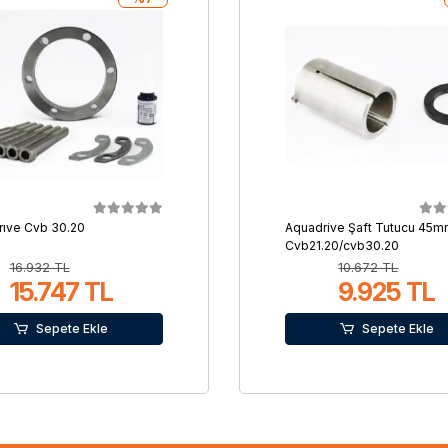
ıve Cvb 30.20
Aquadrive Şaft Tutucu 45
Cvb21.20/cvb30.20
16.932 TL
10.672 TL
15.747 TL
9.925 TL
Sepete Ekle
Sepete Ekle