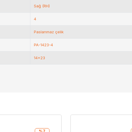
Sağ (RH)
4
Paslanmaz çelik
PA-1423-4
14x23
%7