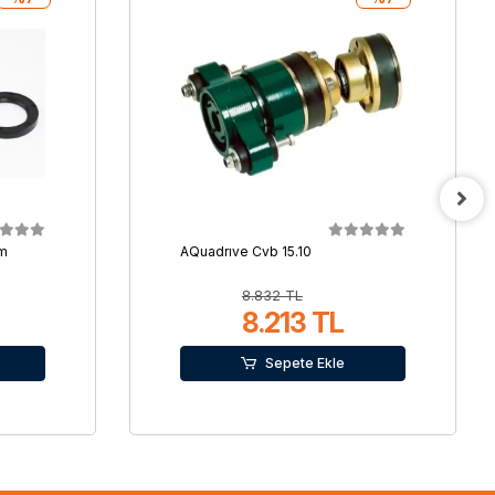
mm
AQuadrıve Cvb 15.10
8.832 TL
8.213 TL
Sepete Ekle