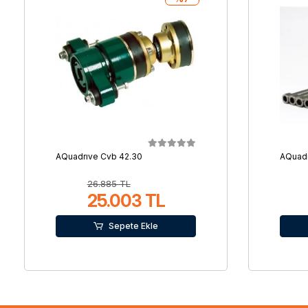
AQuadrıve Cvb 42.30
AQuadr
26.885 TL
25.003 TL
Sepete Ekle