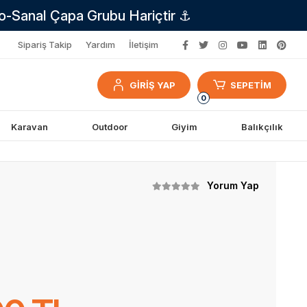
no-Sanal Çapa Grubu Hariçtir ⚓
Sipariş Takip
Yardım
İletişim
GİRİŞ YAP
SEPETİM
0
Karavan
Outdoor
Giyim
Balıkçılık
Yorum Yap