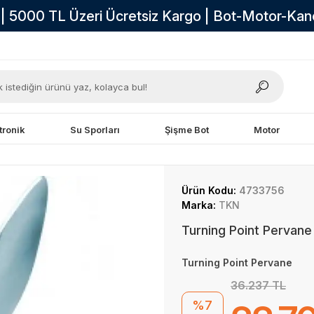
i | 5000 TL Üzeri Ücretsiz Kargo | Bot-Motor-Ka
tronik
Su Sporları
Şişme Bot
Motor
Ürün Kodu:
4733756
Marka:
TKN
Turning Point Pervane
Turning Point Pervane
36.237 TL
%7