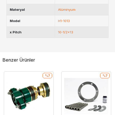
Materyal
Alüminyum
Model
H1-1013
x Pitch
10-1/2x13
Benzer Ürünler
%7
%7