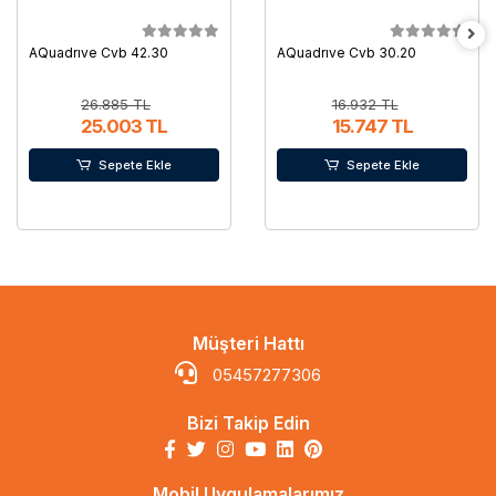
AQuadrıve Cvb 42.30
AQuadrıve Cvb 30.20
26.885 TL
16.932 TL
25.003 TL
15.747 TL
Sepete Ekle
Sepete Ekle
Müşteri Hattı
05457277306
Bizi Takip Edin
Mobil Uygulamalarımız