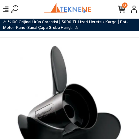
0
⚓ %100 Orijinal Ürün Garantisi | 5000 TL Üzeri Ücretsiz Kargo | Bot-
Motor-Kano-Sanal Çapa Grubu Hariçtir ⚓