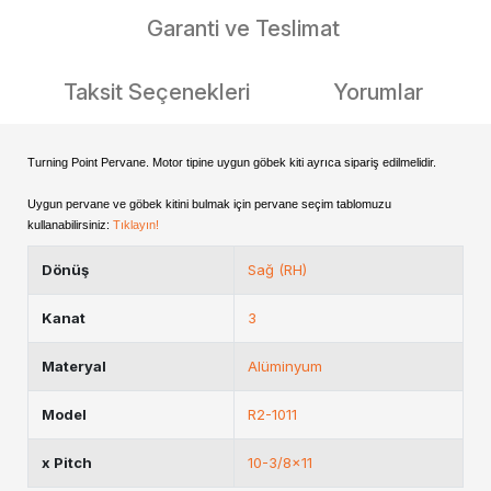
Garanti ve Teslimat
Taksit Seçenekleri
Yorumlar
Turning Point Pervane. Motor tipine uygun göbek kiti ayrıca sipariş edilmelidir.
Uygun pervane ve göbek kitini bulmak için pervane seçim tablomuzu
kullanabilirsiniz:
Tıklayın!
Dönüş
Sağ (RH)
Kanat
3
Materyal
Alüminyum
Model
R2-1011
x Pitch
10-3/8x11