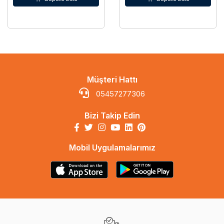
Müşteri Hattı
05457277306
Bizi Takip Edin
Mobil Uygulamalarımız