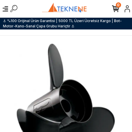
0
⚓ %100 Orijinal Ürün Garantisi | 5000 TL Üzeri Ücretsiz Kargo | Bot-
Motor-Kano-Sanal Çapa Grubu Hariçtir ⚓