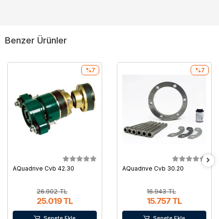
Benzer Ürünler
%7
%7
AQuadrıve Cvb 42.30
AQuadrıve Cvb 30.20
26.902 TL
16.943 TL
25.019 TL
15.757 TL
Sepete Ekle
Sepete Ekle