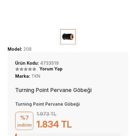
Model:
208
Ürün Kodu:
4733519
Yorum Yap
Marka:
TKN
Turning Point Pervane Göbeği
Turning Point Pervane Göbeği
1.973 TL
%7
1.834 TL
indirim