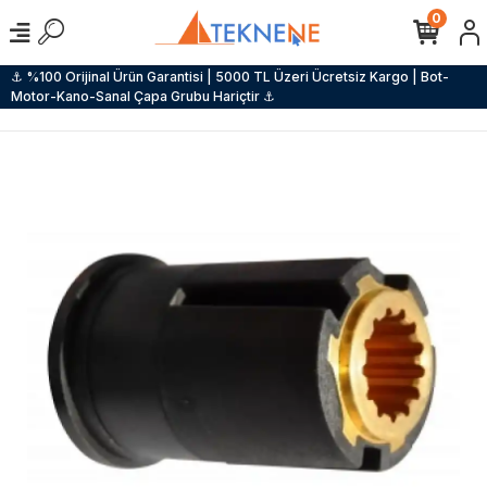
0
⚓ %100 Orijinal Ürün Garantisi | 5000 TL Üzeri Ücretsiz Kargo | Bot-
Motor-Kano-Sanal Çapa Grubu Hariçtir ⚓