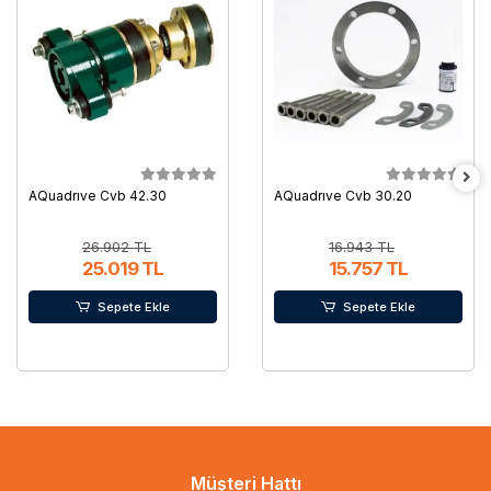
AQuadrıve Cvb 42.30
AQuadrıve Cvb 30.20
26.902 TL
16.943 TL
25.019 TL
15.757 TL
Sepete Ekle
Sepete Ekle
Müşteri Hattı