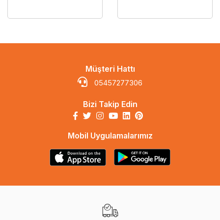
Müşteri Hattı
05457277306
Bizi Takip Edin
Mobil Uygulamalarımız