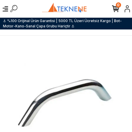
0
⚓ %100 Orijinal Ürün Garantisi | 5000 TL Üzeri Ücretsiz Kargo | Bot-
Motor-Kano-Sanal Çapa Grubu Hariçtir ⚓