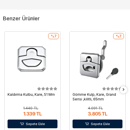
Benzer Ürünler
%7
%7
Kaldırma Kulbu, Kare, 51 Mm
Gömme Kulp, Kare, Grand
Serisi ,kilitli, 65mm
1.440 TL
4.091 TL
1.339 TL
3.805 TL
Sepete Ekle
Sepete Ekle