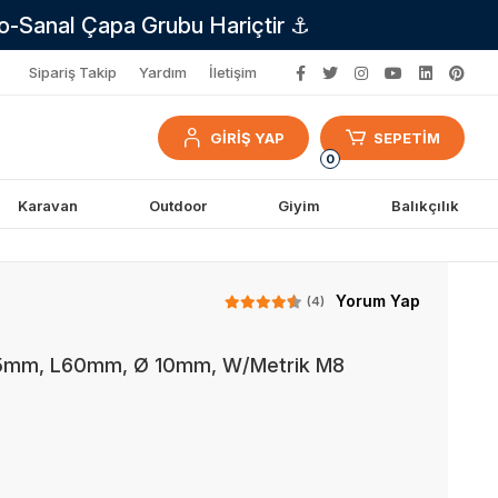
no-Sanal Çapa Grubu Hariçtir ⚓
Sipariş Takip
Yardım
İletişim
GİRİŞ YAP
SEPETİM
0
Karavan
Outdoor
Giyim
Balıkçılık
Yorum Yap
(4)
35mm, L60mm, Ø 10mm, W/Metrik M8