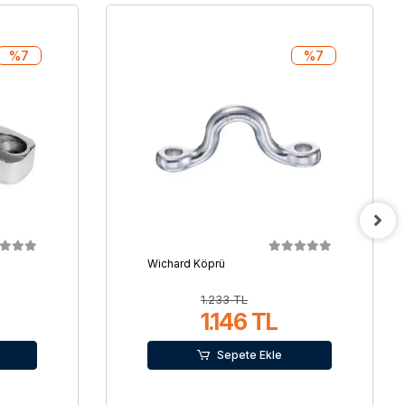
%7
%7
Wichard Köprü
1.233 TL
1.146 TL
Sepete Ekle