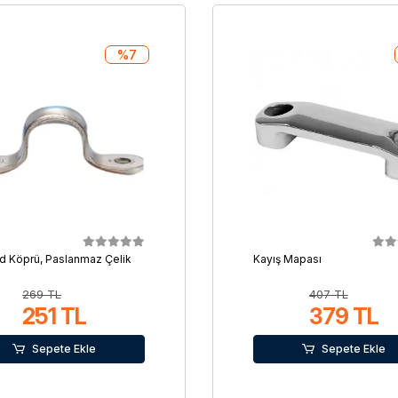
%7
d Köprü, Paslanmaz Çelik
Kayış Mapası
269 TL
407 TL
251 TL
379 TL
Sepete Ekle
Sepete Ekle