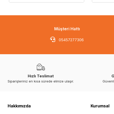
Müşteri Hattı
05457277306
Hızlı Teslimat
G
Siparişleriniz en kısa sürede elinize ulaşır.
Güvenl
Hakkımızda
Kurumsal