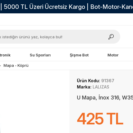
i | 5000 TL Üzeri Ücretsiz Kargo | Bot-Motor-Ka
tronik
Su Sporları
Şişme Bot
Motor
Mapa - Köprü
Ürün Kodu:
91367
Marka:
LALIZAS
U Mapa, İnox 316, W
425 TL