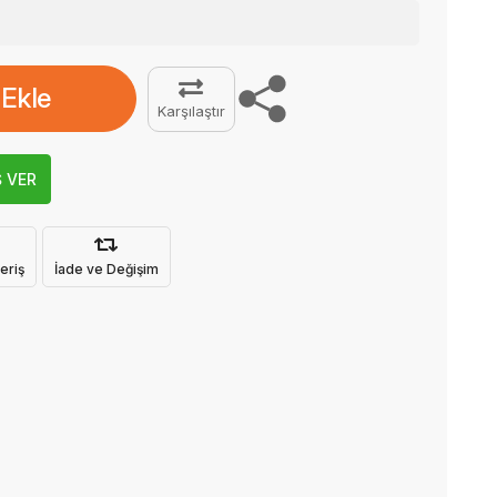
 Ekle
Karşılaştır
Ş VER
eriş
İade ve Değişim