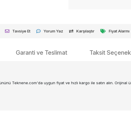
Tavsiye Et
Yorum Yaz
Karşılaştır
Fiyat Alarmı
Garanti ve Teslimat
Taksit Seçenekl
Teknene.com'da uygun fiyat ve hızlı kargo ile satın alın. Orijinal ürü