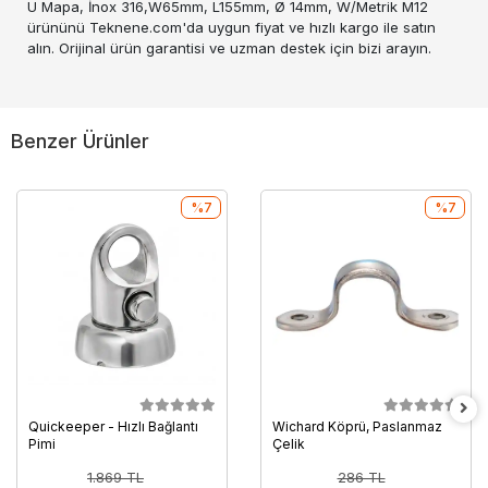
U Mapa, İnox 316,W65mm, L155mm, Ø 14mm, W/Metrik M12
ürününü Teknene.com'da uygun fiyat ve hızlı kargo ile satın
alın. Orijinal ürün garantisi ve uzman destek için bizi arayın.
Benzer Ürünler
%7
%7
Quickeeper - Hızlı Bağlantı
Wichard Köprü, Paslanmaz
Pimi
Çelik
1.869 TL
286 TL