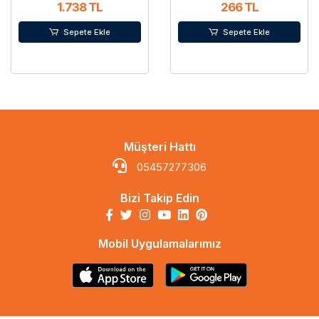
1.738 TL
266 TL
Sepete Ekle
Sepete Ekle
Müşteri Hattı
05457277306
Bizi Takip Edin
Mobil Uygulamalarımız