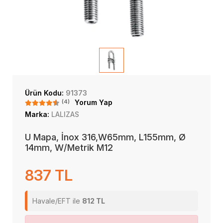
Ürün Kodu:
91373
(4)
Yorum Yap
Marka:
LALIZAS
U Mapa, İnox 316,W65mm, L155mm, Ø
14mm, W/Metrik M12
837 TL
Havale/EFT ile
812 TL