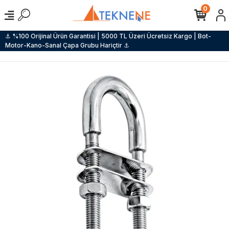
0
⚓ %100 Orijinal Ürün Garantisi | 5000 TL Üzeri Ücretsiz Kargo | Bot-
Motor-Kano-Sanal Çapa Grubu Hariçtir ⚓