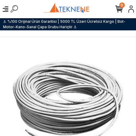
0
⚓ %100 Orijinal Ürün Garantisi | 5000 TL Üzeri Ücretsiz Kargo | Bot-
Motor-Kano-Sanal Çapa Grubu Hariçtir ⚓