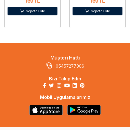
169 TL
169 TL
Sepete Ekle
Sepete Ekle
Müşteri Hattı
05457277306
Bizi Takip Edin
Mobil Uygulamalarımız