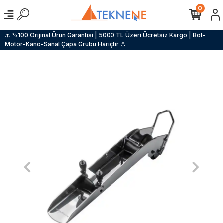
0
⚓ %100 Orijinal Ürün Garantisi | 5000 TL Üzeri Ücretsiz Kargo | Bot-
Motor-Kano-Sanal Çapa Grubu Hariçtir ⚓