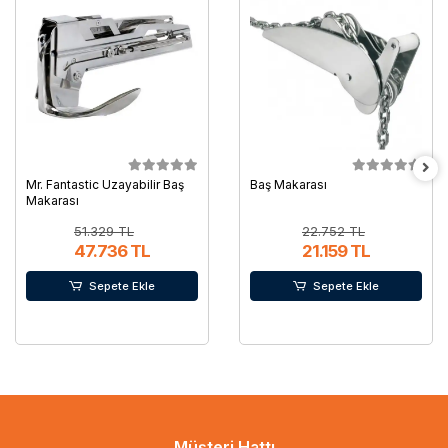
Mr. Fantastic Uzayabilir Baş
Baş Makarası
Makarası
51.329 TL
22.752 TL
47.736 TL
21.159 TL
Sepete Ekle
Sepete Ekle
Müşteri Hattı