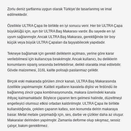
Zorlu deniz şartlarına uygun olarak Türkiye’de tasarlanmış ve imal
edilmektedir.
Özellikle ULTRA Çapa ile birlikte en iyi sonucu verir. Her bir ULTRA Çapa
büyüklüğü için, ayrı bir ULTRA Baş Makarası vardır. Bu sayede en iyi
uyum sağlanmıştır. Ancak ULTRA Baş Makarası, gerektiğinde bir boy
küçük veya büyük ULTRA Çapaları da taşıyabilecek yapıdadır.
Tekneye bağlamak için gerekli deliklerin açılması, yerine göre karar
verilebilmesi için kullanıcıya bırakılmıştır. Ancak kullanıcı, bu deliklerin
konumlarını sipariş sırasında belirtebilirse, delikli olarakta imal edilebilir.
Gövde malzemesi, 316L kalite polisajlı paslanmaz çeliktir.
Birçok eski makarada görülen zincir kanalı, ULTRA Baş Makarasında
özellikle yapılmamıştır. Kaliteli ırgatların kavaleta dişlisi ve fırdöndü ile
bağlanmış zincir çapa kombinasyonunda, makara üzerindeki kanala
ihtiyaç kalmamaktadır. Böylece çapanın ters gelmesi halinde, düzeltmeyi
engelleyici olumsuz etkisi ortadan kaldırılmıştır. ULTRA Çapa ile birlikte
kullanıldığında, çekilen çapanın kafası, son konumda delrin makaraya
basar. Metal metale çarpmadığı için, ses, darbe ve çizikler daha az oluşur.
Makaralar delrinden yapılmıştır. Zamanla deforme olup sıkışmaz, sessiz
çalışır, bakım gerektirmez.