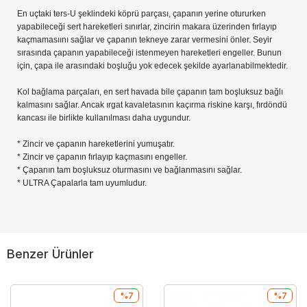
En uçtaki ters-U şeklindeki köprü parçası, çapanın yerine otururken
yapabileceği sert hareketleri sınırlar, zincirin makara üzerinden fırlayıp
kaçmamasıını sağlar ve çapanın tekneye zarar vermesini önler. Seyir
sırasında çapanın yapabileceği istenmeyen hareketleri engeller. Bunun
için, çapa ile arasındaki boşluğu yok edecek şekilde ayarlanabilmektedir.
Kol bağlama parçaları, en sert havada bile çapanın tam boşluksuz bağlı
kalmasını sağlar. Ancak ırgat kavaletasının kaçırma riskine karşı, fırdöndü
kancası ile birlikte kullanılması daha uygundur.
* Zincir ve çapanın hareketlerini yumuşatır.
* Zincir ve çapanın fırlayıp kaçmasını engeller.
* Çapanın tam boşluksuz oturmasını ve bağlanmasını sağlar.
* ULTRA Çapalarla tam uyumludur.
Benzer Ürünler
%7
%7