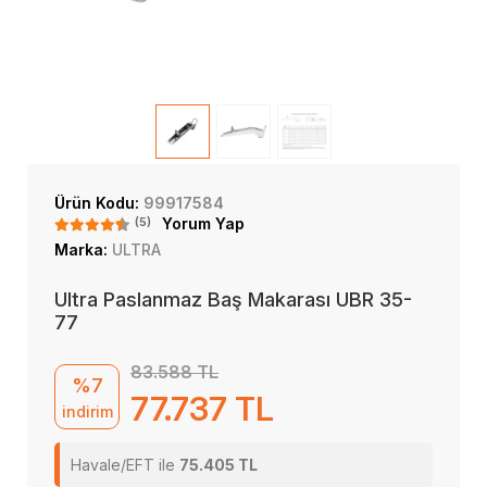
Ürün Kodu:
99917584
(5)
Yorum Yap
Marka:
ULTRA
Ultra Paslanmaz Baş Makarası UBR 35-
77
83.588 TL
%7
77.737 TL
indirim
Havale/EFT ile
75.405 TL