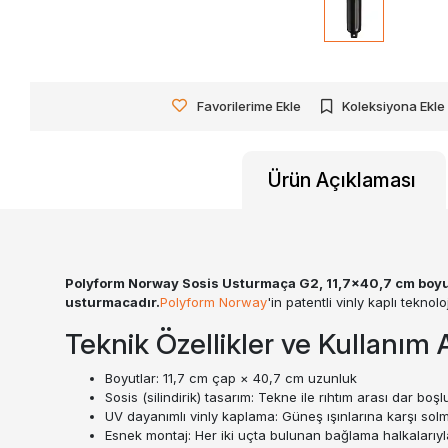
Favorilerime Ekle
Koleksiyona Ekle
Ürün Açıklaması
Polyform Norway Sosis Usturmaça G2, 11,7×40,7 cm boyutl
usturmacadır.
Polyform Norway
'in patentli vinly kaplı tekn
Teknik Özellikler ve Kullanım A
Boyutlar: 11,7 cm çap × 40,7 cm uzunluk
Sosis (silindirik) tasarım: Tekne ile rıhtım arası dar b
UV dayanımlı vinly kaplama: Güneş ışınlarına karşı sol
Esnek montaj: Her iki uçta bulunan bağlama halkalarıyla