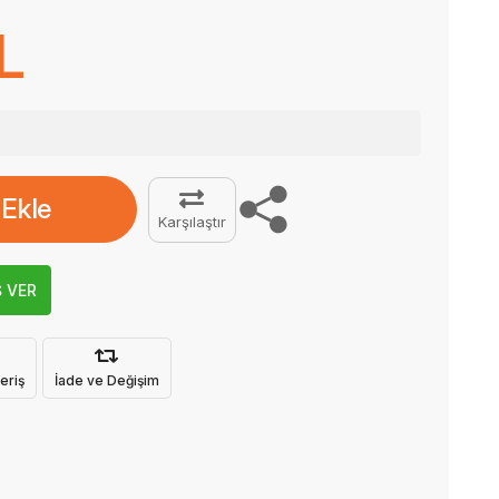
L
 Ekle
Karşılaştır
Ş VER
eriş
İade ve Değişim