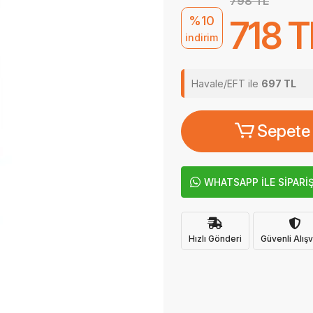
798 TL
%10
718 T
indirim
Havale/EFT ile
697 TL
Sepete
WHATSAPP İLE SİPARİ
Hızlı Gönderi
Güvenli Alışv