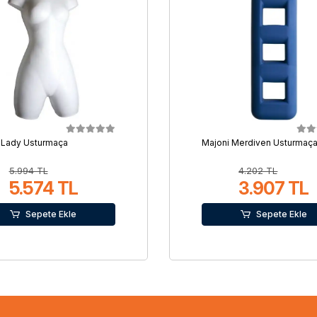
 Lady Usturmaça
Majoni Merdiven Usturmaç
5.994 TL
4.202 TL
5.574 TL
3.907 TL
Sepete Ekle
Sepete Ekle