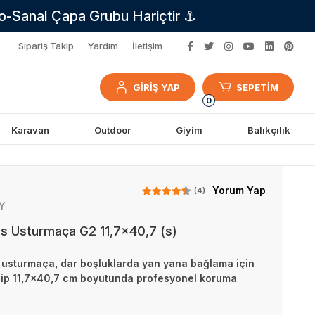
no-Sanal Çapa Grubu Hariçtir ⚓
Sipariş Takip
Yardım
İletişim
GİRİŞ YAP
SEPETİM
0
Karavan
Outdoor
Giyim
Balıkçılık
Yorum Yap
(4)
Y
s Usturmaça G2 11,7×40,7 (s)
usturmaça, dar boşluklarda yan yana bağlama için
sahip 11,7×40,7 cm boyutunda profesyonel koruma