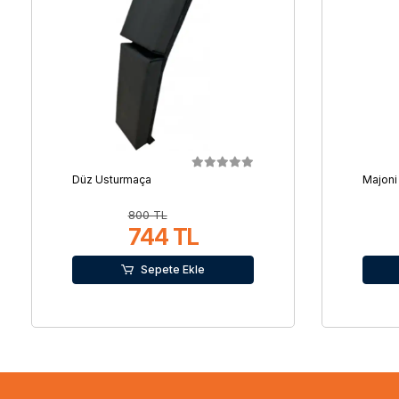
Düz Usturmaça
Majoni
800 TL
744 TL
Sepete Ekle