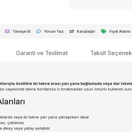
Tavsiye Et
Yorum Yaz
Karşılaştır
Fiyat Alarmı
Garanti ve Teslimat
Taksit Seçenekl
arıyla özellikle iki tekne arası yan yana bağlamada veya dar iske
olojisi sayesinde tekne bordanıza iz bırakmadan uzun ömürlü kullanım suna
lanları
oşluklarda veya iki tekne yan yana yanaşırken ideal
maz, çatlamaz
 dikey veya yatay asılabilir