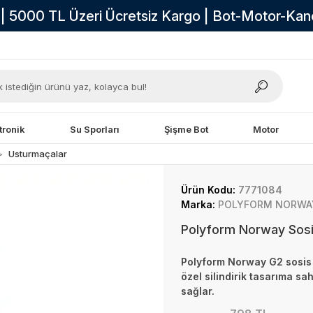
i | 5000 TL Üzeri Ücretsiz Kargo | Bot-Motor-Ka
tronik
Su Sporları
Şişme Bot
Motor
Usturmaçalar
Ürün Kodu:
7771084
Marka:
POLYFORM NORWA
Polyform Norway Sosi
Polyform Norway G2 sosis 
özel silindirik tasarıma 
sağlar.