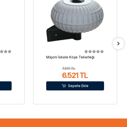
a
Majoni İskele Köşe Tekerleği
7.011 TL
6.521 TL
Sepete Ekle