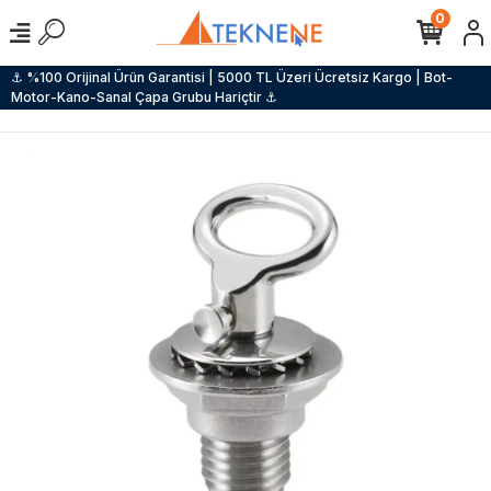
0
⚓ %100 Orijinal Ürün Garantisi | 5000 TL Üzeri Ücretsiz Kargo | Bot-
Motor-Kano-Sanal Çapa Grubu Hariçtir ⚓