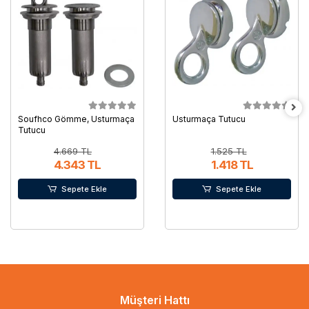
Soufhco Gömme, Usturmaça
Usturmaça Tutucu
Tutucu
4.669 TL
1.525 TL
4.343 TL
1.418 TL
Sepete Ekle
Sepete Ekle
Müşteri Hattı