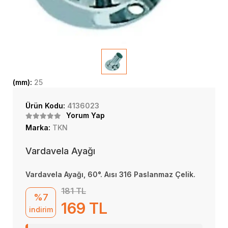
(mm):
25
Ürün Kodu:
4136023
Yorum Yap
Marka:
TKN
Vardavela Ayağı
Vardavela Ayağı, 60°. Aısı 316 Paslanmaz Çelik.
181 TL
%7
169 TL
indirim