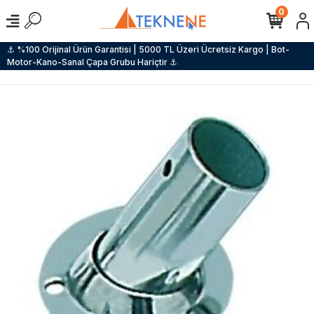
0
⚓ %100 Orijinal Ürün Garantisi | 5000 TL Üzeri Ücretsiz Kargo | Bot-
Motor-Kano-Sanal Çapa Grubu Hariçtir ⚓