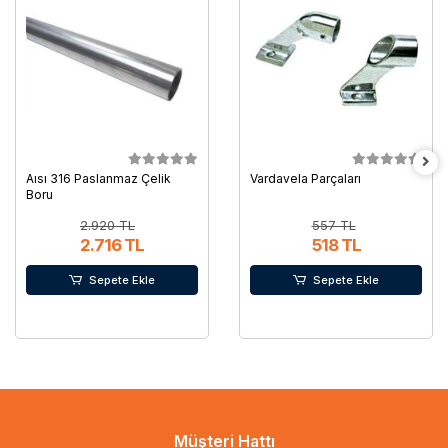
Aısı 316 Paslanmaz Çelik
Vardavela Parçaları
Boru
2.920 TL
557 TL
2.716 TL
518 TL
Sepete Ekle
Sepete Ekle
Müşteri Hattı