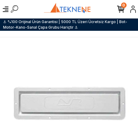
0
⚓ %100 Orijinal Ürün Garantisi | 5000 TL Üzeri Ücretsiz Kargo | Bot-
Motor-Kano-Sanal Çapa Grubu Hariçtir ⚓