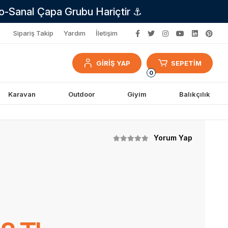
no-Sanal Çapa Grubu Hariçtir ⚓
Sipariş Takip
Yardım
İletişim
GİRİŞ YAP
SEPETİM
0
Karavan
Outdoor
Giyim
Balıkçılık
Yorum Yap