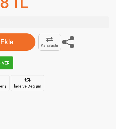
8 TL
 Ekle
Karşılaştır
Ş VER
eriş
İade ve Değişim