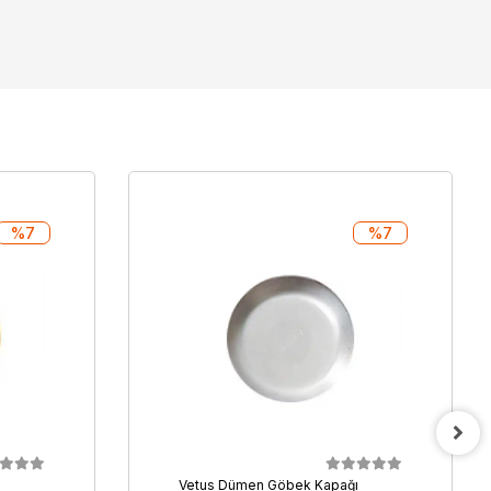
%7
%7
ı
Vetus Dümen Göbek Kapağı