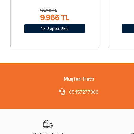
10.716 TL
9.966 TL
Sepete Ekle
Müşteri Hattı
05457277306