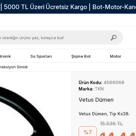
i | 5000 TL Üzeri Ücretsiz Kargo | Bot-Motor-Ka
tronik
Su Sporları
Şişme Bot
Motor
reksiyon Simidi
Ürün Kodu:
4566066
Marka:
TKN
Vetus Dümen
Vetus Dümen, Tip Ks38.
15.536 TL
%7