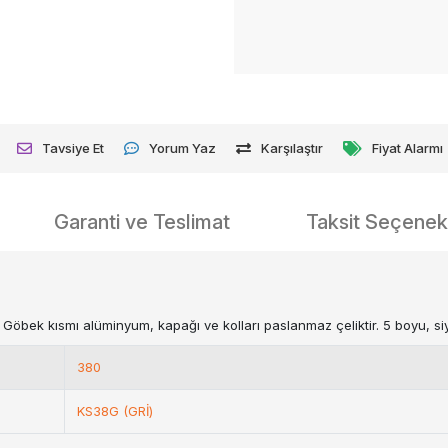
Tavsiye Et
Yorum Yaz
Karşılaştır
Fiyat Alarmı
Garanti ve Teslimat
Taksit Seçenekl
r. Göbek kısmı alüminyum, kapağı ve kolları paslanmaz çeliktir. 5 boyu, s
380
KS38G (GRİ)