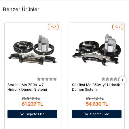
Benzer Ürünler
%7
%7
Seafirst Mo 700h-w7
Seafirst Mo 350v-y1 Hidrolik
Hidrolik Dümen Sistemi
Dümen Sistemi
65.846 TL
58.742 TL
61.237 TL
54.630 TL
Sepete Ekle
Sepete Ekle