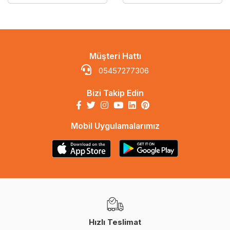
Müşteri Hattı
05457277306
Bizi Takip Edin
Mobil Uygulamalarımız
Hızlı Teslimat