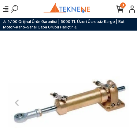
0
⚓ %100 Orijinal Ürün Garantisi | 5000 TL Üzeri Ücretsiz Kargo | Bot-
Motor-Kano-Sanal Çapa Grubu Hariçtir ⚓