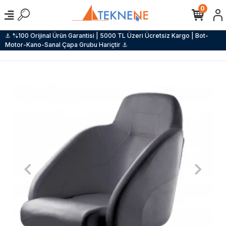
0
⚓ %100 Orijinal Ürün Garantisi | 5000 TL Üzeri Ücretsiz Kargo | Bot-
Motor-Kano-Sanal Çapa Grubu Hariçtir ⚓