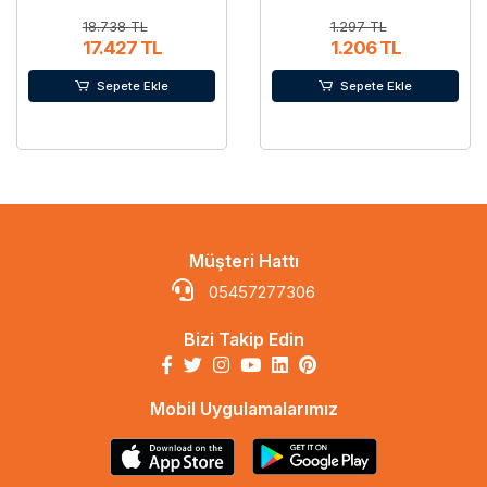
18.738 TL
1.297 TL
17.427 TL
1.206 TL
Sepete Ekle
Sepete Ekle
Müşteri Hattı
05457277306
Bizi Takip Edin
Mobil Uygulamalarımız