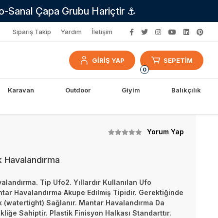
no-Sanal Çapa Grubu Hariçtir ⚓
Sipariş Takip
Yardım
İletişim
GİRİŞ YAP
SEPETİM
0
Karavan
Outdoor
Giyim
Balıkçılık
Yorum Yap
k Havalandırma
landırma. Tip Ufo2. Yıllardır Kullanılan Ufo
tar Havalandırma Akupe Edilmiş Tipidir. Gerektiğinde
k (watertight) Sağlanır. Mantar Havalandırma Da
liğe Sahiptir. Plastik Finisyon Halkası Standarttır.