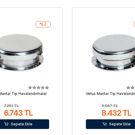
%7
Mantar Tip Havalandırmalar
Vetus Mantar Tip Havalandı
7.251 TL
9.067 TL
6.743 TL
8.432 TL
Sepete Ekle
Sepete Ekle