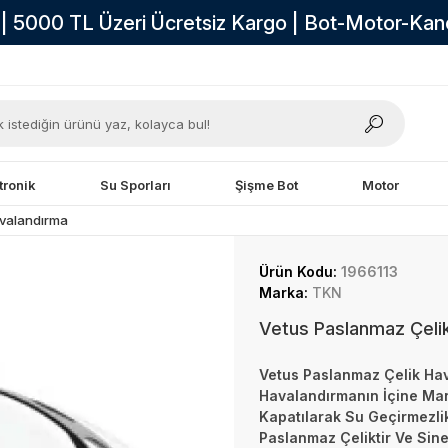
i | 5000 TL Üzeri Ücretsiz Kargo | Bot-Motor-Ka
tronik
Su Sporları
Şişme Bot
Motor
valandırma
Ürün Kodu:
1966113
Marka:
TKN
Vetus Paslanmaz Çeli
Vetus Paslanmaz Çelik Hava
Havalandırmanın İçine Man
Kapatılarak Su Geçirmezli
Paslanmaz Çeliktir Ve Sinek