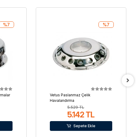
%7
%7
rmalar
Vetus Paslanmaz Çelik
Havalandırma
5.529 TL
5.142 TL
Sepete Ekle