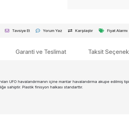
Tavsiye Et
Yorum Yaz
Karşılaştır
Fiyat Alarmı
Garanti ve Teslimat
Taksit Seçenekl
nılan UFO havalandırmanın içine mantar havalandırma akupe edilmiş tipid
e sahiptir. Plastik finisyon halkası standarttır.