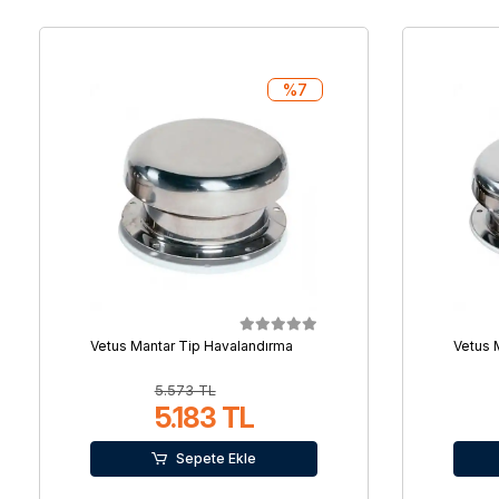
%7
Vetus Mantar Tip Havalandırma
Vetus 
5.573 TL
5.183 TL
Sepete Ekle