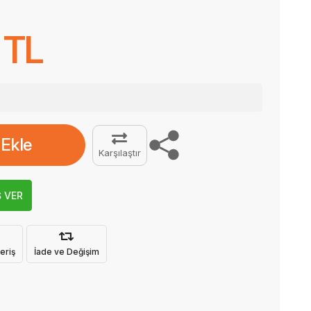
 TL
 Ekle
Karşılaştır
Ş VER
eriş
İade ve Değişim