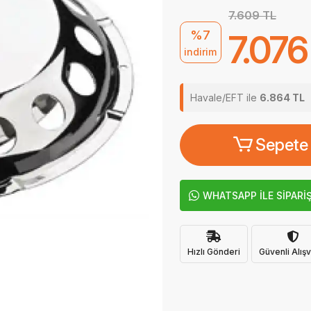
7.609 TL
%7
7.076
indirim
Havale/EFT ile
6.864 TL
Sepete
WHATSAPP İLE SİPARİ
Hızlı Gönderi
Güvenli Alışv