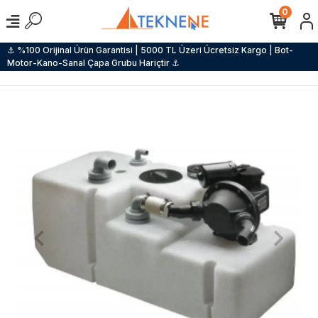
0
⚓ %100 Orijinal Ürün Garantisi | 5000 TL Üzeri Ücretsiz Kargo | Bot-
Motor-Kano-Sanal Çapa Grubu Hariçtir ⚓