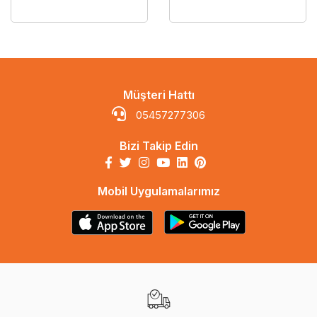
Müşteri Hattı
05457277306
Bizi Takip Edin
Mobil Uygulamalarımız