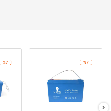
%7
%7