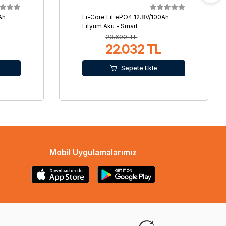
Ah
Li-Core LiFePO4 12.8V/100Ah
Lityum Akü - Smart
23.690 TL
22.032 TL
Sepete Ekle
Mobil Uygulamalarımız