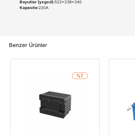
Boyutlar (yxgxd):
522x238x240
Kapasite:
220A
Benzer Ürünler
%7