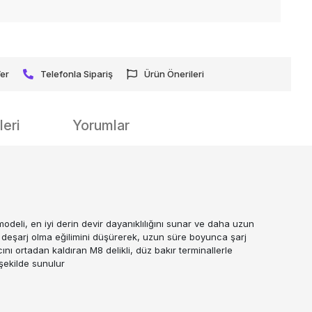
Ver
Telefonla Sipariş
Ürün Önerileri
eri
Yorumlar
modeli, en iyi derin devir dayanıklılığını sunar ve daha uzun
 deşarj olma eğilimini düşürerek, uzun süre boyunca şarj
cını ortadan kaldıran M8 delikli, düz bakır terminallerle
şekilde sunulur