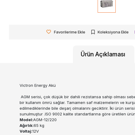
Favorilerime Ekle
Koleksiyona Ekle
Ürün Açıklaması
Victron Energy Akü
AGM serisi, çok düşük bir dahili rezistansa sahip olması sebebi
bir kullanım ömrü sağlar. Tamamen saf malzemelerin ve kurşu
edilmediklerinde bile deşarj olmalarını geciktirir. İki ürün seri
sunulmuştur .ISO 9002 kalite standartlarına göre üretilen ür
Model:
AGM-12/220
Ağırlık:
65 kg
Voltaj:
12V