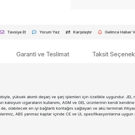
Tavsiye Et
Yorum Yaz
Karşılaştır
Gelince Haber 
Garanti ve Teslimat
Taksit Seçenekl
yle, yüksek akımlı deşarj ve şarj işlemleri için özellikle uygundur. JEL 
n kalsiyum ızgaraların kullanımı, AGM ve GEL ürünlerinin kendi kendine
si de, olabilecek en iyi bağlantı kontağını sağlayan ve akü terminali ihtiya
ünlerimiz, ABS yanmaz kaplar içinde CE ve UL spesifikasyonlarına uygun 