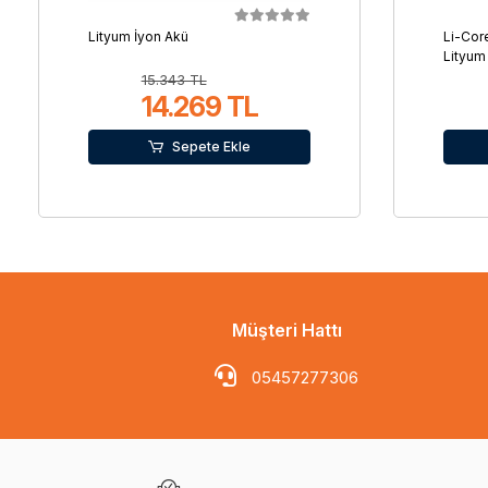
Lityum İyon Akü
Li-Cor
Lityum
15.343 TL
14.269 TL
Sepete Ekle
Müşteri Hattı
05457277306