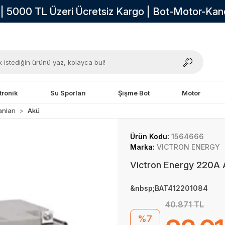
i | 5000 TL Üzeri Ücretsiz Kargo | Bot-Motor-Ka
tronik
Su Sporları
Şişme Bot
Motor
nları
Akü
Ürün Kodu:
1564666
Marka:
VICTRON ENERGY
Victron Energy 220A
&nbsp;BAT412201084
40.871 TL
%7