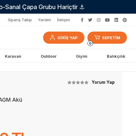
no-Sanal Çapa Grubu Hariçtir ⚓
Sipariş Takip
Yardım
İletişim
GİRİŞ YAP
SEPETİM
0
Karavan
Outdoor
Giyim
Balıkçılık
Yorum Yap
 AGM Akü