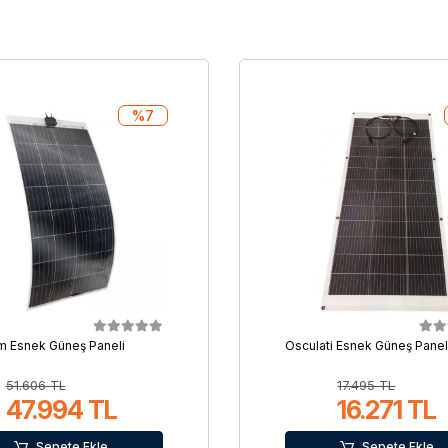
%7
 Esnek Güneş Paneli
Osculati Esnek Güneş Panel
51.606 TL
17.495 TL
47.994 TL
16.271 TL
Sepete Ekle
Sepete Ekle