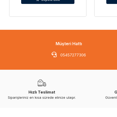
Müşteri Hattı
05457277306
Hızlı Teslimat
G
Siparişleriniz en kısa sürede elinize ulaşır.
Güvenl