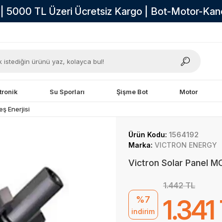
i | 5000 TL Üzeri Ücretsiz Kargo | Bot-Motor-Ka
tronik
Su Sporları
Şişme Bot
Motor
ş Enerjisi
Ürün Kodu:
1564192
Marka:
VICTRON ENERGY
Victron Solar Panel M
1.442 TL
%7
1.341
indirim