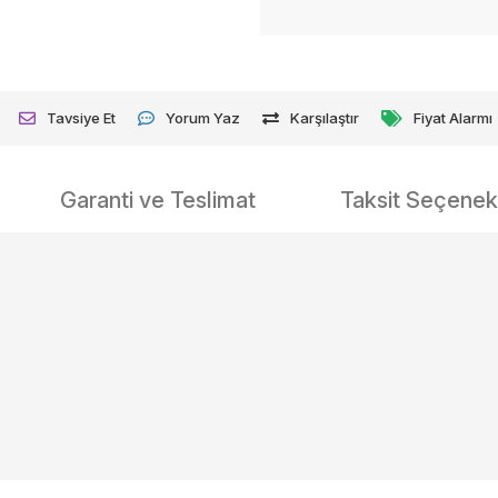
Tavsiye Et
Yorum Yaz
Karşılaştır
Fiyat Alarmı
Garanti ve Teslimat
Taksit Seçenekl