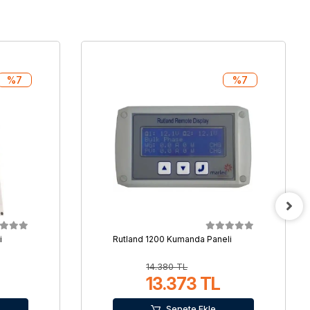
%7
%7
i
Rutland 1200 Kumanda Paneli
14.380 TL
13.373 TL
Sepete Ekle