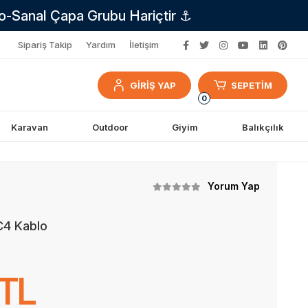
no-Sanal Çapa Grubu Hariçtir ⚓
Sipariş Takip
Yardım
İletişim
GİRİŞ YAP
SEPETİM
0
Karavan
Outdoor
Giyim
Balıkçılık
Yorum Yap
C4 Kablo
 TL