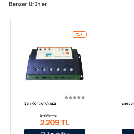
Benzer Ürünler
%7
Şarj Kontrol Cihazı
Enecom
2.375 TL
2.209 TL
Sepete Ekle