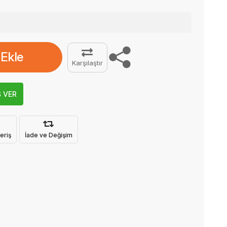
 Ekle
Karşılaştır
Ş VER
eriş
İade ve Değişim