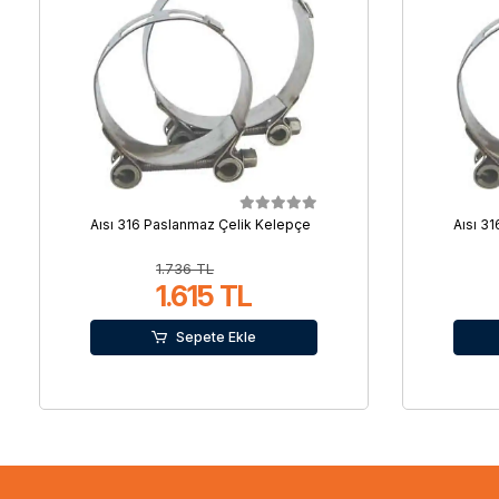
Aısı 316 Paslanmaz Çelik Kelepçe
Aısı 3
1.736 TL
1.615 TL
Sepete Ekle