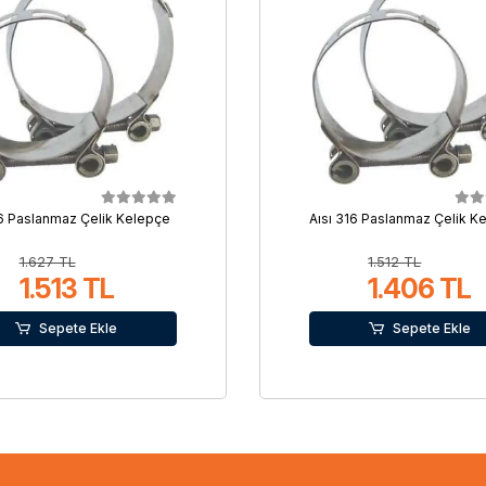
16 Paslanmaz Çelik Kelepçe
Aısı 316 Paslanmaz Çelik K
1.627 TL
1.512 TL
1.513 TL
1.406 TL
Sepete Ekle
Sepete Ekle