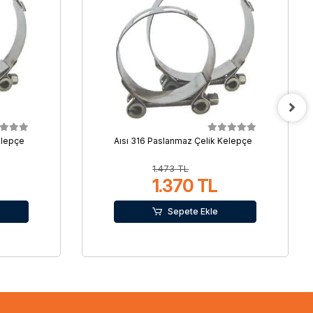
elepçe
Aısı 316 Paslanmaz Çelik Kelepçe
1.473 TL
1.370 TL
Sepete Ekle