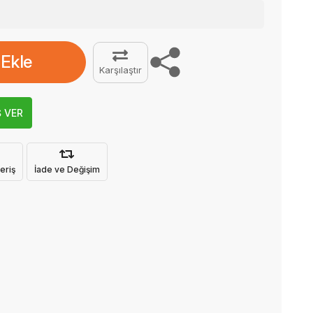
 Ekle
Karşılaştır
Ş VER
eriş
İade ve Değişim