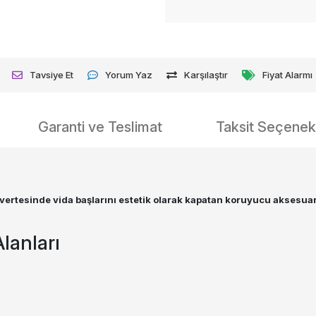
Tavsiye Et
Yorum Yaz
Karşılaştır
Fiyat Alarmı
Garanti ve Teslimat
Taksit Seçenekl
ertesinde vida başlarını estetik olarak kapatan koruyucu aksesuar
lanları