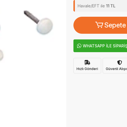
Havale/EFT ile
11 TL
Sepete
WHATSAPP İLE SİPARİ
Hızlı Gönderi
Güvenli Alışv