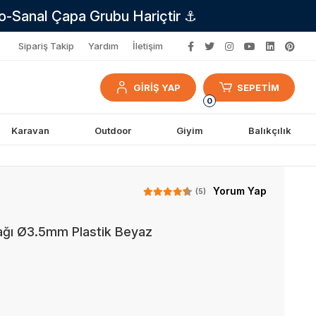
no-Sanal Çapa Grubu Hariçtir ⚓
Sipariş Takip
Yardım
İletişim
GİRİŞ YAP
SEPETİM
0
Karavan
Outdoor
Giyim
Balıkçılık
Yorum Yap
(5)
ğı Ø3.5mm Plastik Beyaz