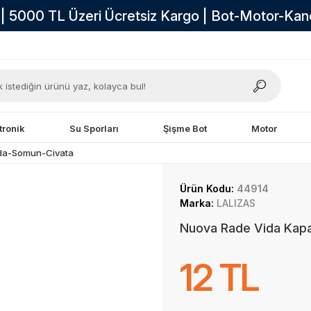
i | 5000 TL Üzeri Ücretsiz Kargo | Bot-Motor-Ka
tronik
Su Sporları
Şişme Bot
Motor
da-Somun-Civata
Ürün Kodu:
44914
Marka:
LALIZAS
Nuova Rade Vida Kapa
12 TL