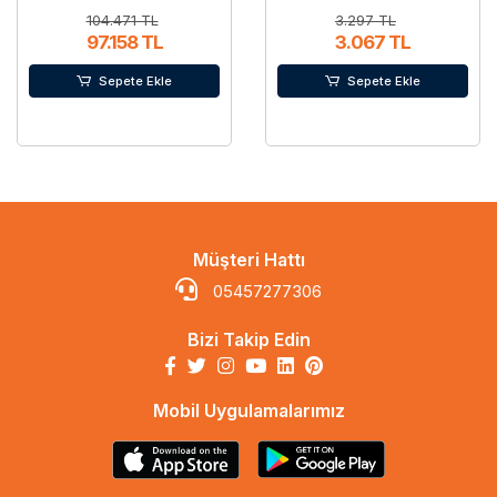
104.471 TL
3.297 TL
97.158 TL
3.067 TL
Sepete Ekle
Sepete Ekle
Müşteri Hattı
05457277306
Bizi Takip Edin
Mobil Uygulamalarımız