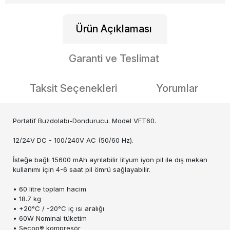
Ürün Açıklaması
Garanti ve Teslimat
Taksit Seçenekleri
Yorumlar
Portatif Buzdolabı-Dondurucu. Model VFT60.
12/24V DC - 100/240V AC (50/60 Hz).
İsteğe bağlı 15600 mAh ayrılabilir lityum iyon pil ile dış mekan
kullanımı için 4-6 saat pil ömrü sağlayabilir.
• 60 litre toplam hacim
• 18.7 kg
• +20°C / -20°C iç ısı aralığı
• 60W Nominal tüketim
• Secop® kompresör