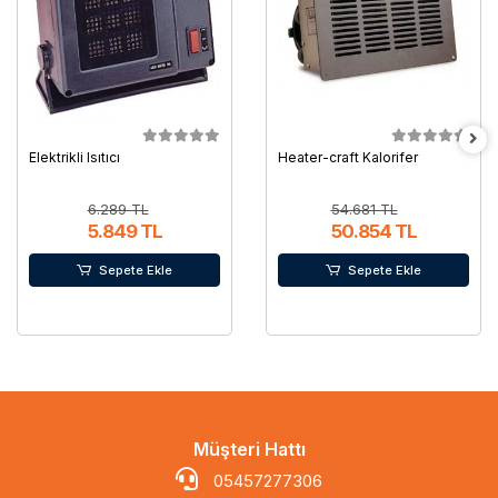
Elektrikli Isıtıcı
Heater-craft Kalorifer
6.289 TL
54.681 TL
5.849 TL
50.854 TL
Sepete Ekle
Sepete Ekle
Müşteri Hattı
05457277306