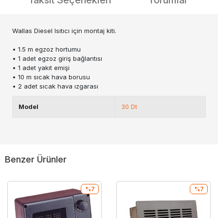
Taksit Seçenekleri
Yorumlar
Wallas Diesel Isıtıcı için montaj kiti.
• 1.5 m egzoz hortumu
• 1 adet egzoz giriş bağlantısı
• 1 adet yakıt emişi
• 10 m sıcak hava borusu
• 2 adet sıcak hava ızgarası
Model
30 Dt
Benzer Ürünler
%7
%7