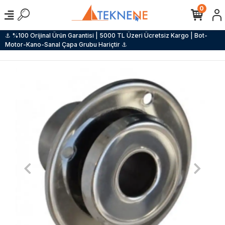
0
⚓ %100 Orijinal Ürün Garantisi | 5000 TL Üzeri Ücretsiz Kargo | Bot-
Motor-Kano-Sanal Çapa Grubu Hariçtir ⚓