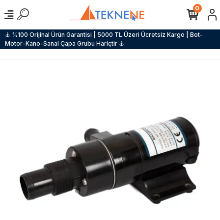
0
⚓ %100 Orijinal Ürün Garantisi | 5000 TL Üzeri Ücretsiz Kargo | Bot-
Motor-Kano-Sanal Çapa Grubu Hariçtir ⚓