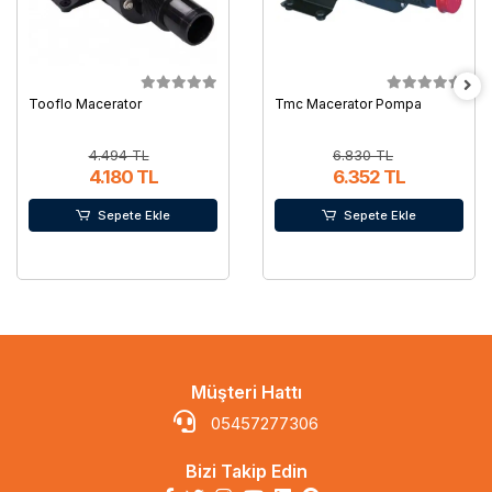
Tooflo Macerator
Tmc Macerator Pompa
4.494 TL
6.830 TL
4.180 TL
6.352 TL
Sepete Ekle
Sepete Ekle
Müşteri Hattı
05457277306
Bizi Takip Edin