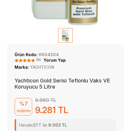
Ürün Kodu:
6604304
(5)
Yorum Yap
Marka:
YACHTICON
Yachticon Gold Serisi Teflonlu Vaks VE
Koruyucu 5 Litre
9.980 TL
%7
9.281 TL
indirim
Havale/EFT ile
9.003 TL