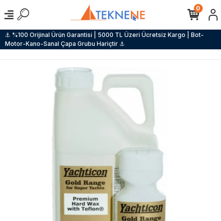
0
⚓ %100 Orijinal Ürün Garantisi | 5000 TL Üzeri Ücretsiz Kargo | Bot-
Motor-Kano-Sanal Çapa Grubu Hariçtir ⚓