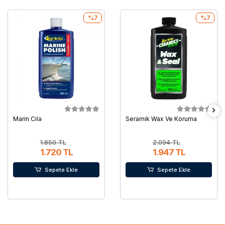
%7
%7
Marin Cila
Seramik Wax Ve Koruma
1.850 TL
2.094 TL
1.720 TL
1.947 TL
Sepete Ekle
Sepete Ekle