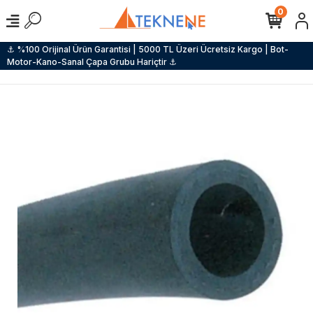
0
⚓ %100 Orijinal Ürün Garantisi | 5000 TL Üzeri Ücretsiz Kargo | Bot-
Motor-Kano-Sanal Çapa Grubu Hariçtir ⚓