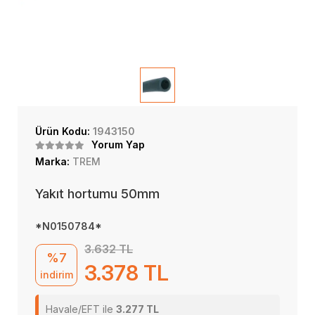
Ürün Kodu:
1943150
Yorum Yap
Marka:
TREM
Yakıt hortumu 50mm
*N0150784*
3.632 TL
%7
3.378 TL
indirim
Havale/EFT ile
3.277 TL