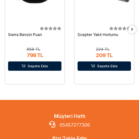
Sierra Benzin Puarı
Scepter Yakıt Hortumu
858 TL
224 TL
798 TL
209 TL
Sepete Ekle
Sepete Ekle
Müşteri Hattı
05457277306
Bizi Takip Edin