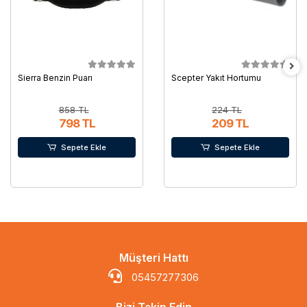
Sierra Benzin Puarı
Scepter Yakıt Hortumu
858 TL
224 TL
798 TL
209 TL
Sepete Ekle
Sepete Ekle
Müşteri Hattı
05457277306