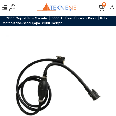
0
⚓ %100 Orijinal Ürün Garantisi | 5000 TL Üzeri Ücretsiz Kargo | Bot-
Motor-Kano-Sanal Çapa Grubu Hariçtir ⚓