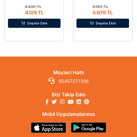
4.439 TL
6.103 TL
4.128 TL
5.676 TL
Sepete Ekle
Sepete Ekle
Müşteri Hattı
05457277306
Bizi Takip Edin
Mobil Uygulamalarımız