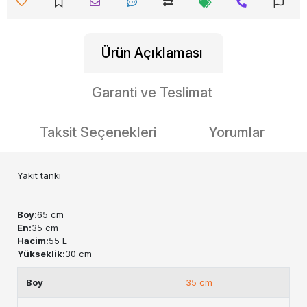
Ürün Açıklaması
Garanti ve Teslimat
Taksit Seçenekleri
Yorumlar
Yakıt tankı
Boy:
65 cm
En:
35 cm
Hacim:
55 L
Yükseklik:
30 cm
Boy
35 cm