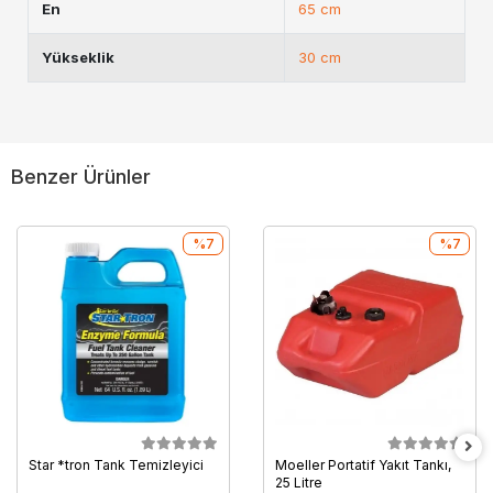
En
65 cm
Yükseklik
30 cm
Benzer Ürünler
%7
%7
Star *tron Tank Temizleyici
Moeller Portatif Yakıt Tankı,
25 Litre