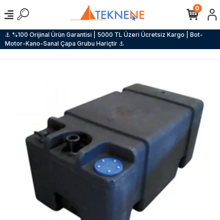
0
⚓ %100 Orijinal Ürün Garantisi | 5000 TL Üzeri Ücretsiz Kargo | Bot-
Motor-Kano-Sanal Çapa Grubu Hariçtir ⚓