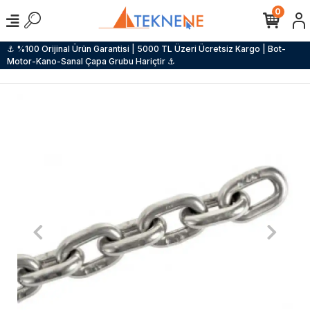
0
⚓ %100 Orijinal Ürün Garantisi | 5000 TL Üzeri Ücretsiz Kargo | Bot-
Motor-Kano-Sanal Çapa Grubu Hariçtir ⚓