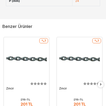
P (mm)
24
Benzer Ürünler
%7
%7
Zincir
Zincir
216 TL
216 TL
201 TL
201 TL